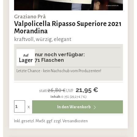
Graziano Prà
Valpolicella Ripasso Superiore 2021
Morandina
kraftvoll, würzig, elegant
nur noch verfügbar:
Auf
Lager
71 Flaschen
Letzte Chance - kein Nachschub vom Produzenten!
21,95 €
26,80 €
statt
UVP
Inhalt:
0.75L
(29,27 € / 1L)
x
In den Warenkorb
Inkl. gesetzl. MwSt. ggf. zzgl. Versandkosten