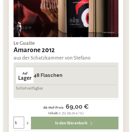
Le Guaite
Amarone 2012
aus der Schatzkammer von Stefano
Auf
48 Flaschen
Lager
Sofort verfügbar
69,00 €
Ab-Hof-Preis
Inhalt:
0.75L
(92,00 € / 1L)
x
In den Warenkorb