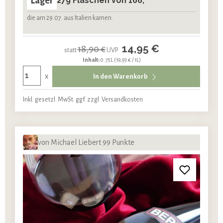
Lager
279 Flaschen von 166,
die am 29.07. aus Italien kamen.
14,95 €
18,90 €
statt
UVP
Inhalt:
0.75L
(19,93 € / 1L)
x
In den Warenkorb
Inkl. gesetzl. MwSt. ggf. zzgl. Versandkosten
von Michael Liebert 99 Punkte