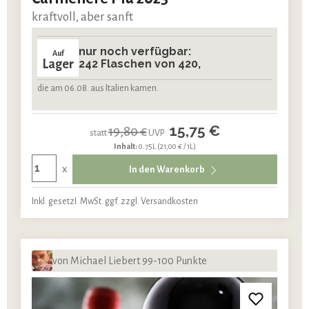
kraftvoll, aber sanft
nur noch verfügbar:
Auf
Lager
242 Flaschen von 420,
die am 06.08. aus Italien kamen.
15,75 €
19,80 €
statt
UVP
Inhalt:
0.75L
(21,00 € / 1L)
x
In den Warenkorb
Inkl. gesetzl. MwSt. ggf. zzgl. Versandkosten
von Michael Liebert 99-100 Punkte