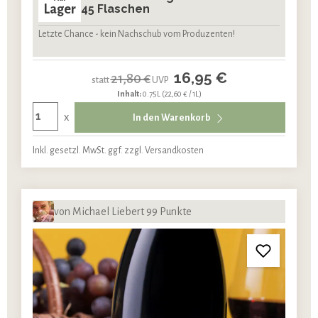
Lager
45 Flaschen
Letzte Chance - kein Nachschub vom Produzenten!
16,95 €
21,80 €
statt
UVP
Inhalt:
0.75L
(22,60 € / 1L)
x
In den Warenkorb
Inkl. gesetzl. MwSt. ggf. zzgl. Versandkosten
von Michael Liebert 99 Punkte