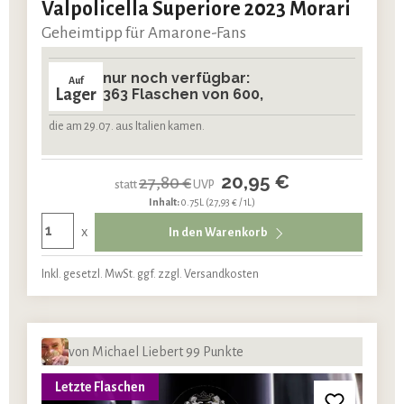
Valpolicella Superiore 2023 Morari
Geheimtipp für Amarone-Fans
nur noch verfügbar:
Auf
Lager
363 Flaschen von 600,
die am 29.07. aus Italien kamen.
20,95 €
27,80 €
statt
UVP
Inhalt:
0.75L
(27,93 € / 1L)
x
In den Warenkorb
Inkl. gesetzl. MwSt. ggf. zzgl. Versandkosten
von Michael Liebert 99 Punkte
Letzte Flaschen