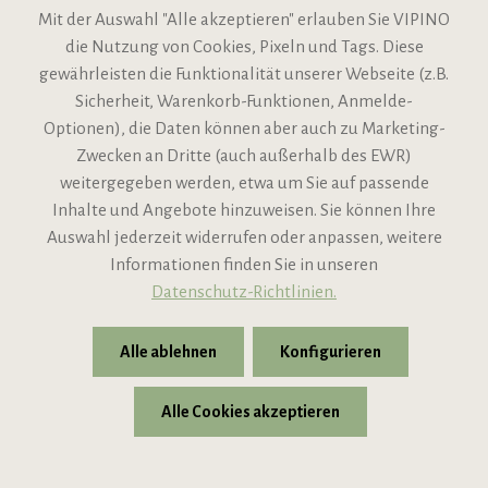
Mit der Auswahl "Alle akzeptieren" erlauben Sie VIPINO
die Nutzung von Cookies, Pixeln und Tags. Diese
Bertani
Amarone Classico 2013
gewährleisten die Funktionalität unserer Webseite (z.B.
Sicherheit, Warenkorb-Funktionen, Anmelde-
großartiger, klassischer Jahrgang
Optionen), die Daten können aber auch zu Marketing-
Zwecken an Dritte (auch außerhalb des EWR)
nur noch verfügbar:
Auf
Lager
117 Flaschen
weitergegeben werden, etwa um Sie auf passende
Inhalte und Angebote hinzuweisen. Sie können Ihre
Letzte Chance - kein Nachschub vom Produzenten!
Auswahl jederzeit widerrufen oder anpassen, weitere
Informationen finden Sie in unseren
115,95 €
Datenschutz-Richtlinien.
Inhalt:
0.75L
(154,60 € / 1L)
x
In den Warenkorb
Alle ablehnen
Konfigurieren
Inkl. gesetzl. MwSt. ggf. zzgl. Versandkosten
Alle Cookies akzeptieren