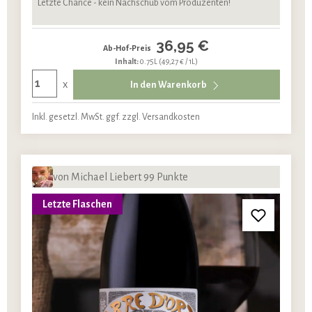
Letzte Chance - kein Nachschub vom Produzenten!
36,95 €
Ab-Hof-Preis
Inhalt:
0.75L
(49,27 € / 1L)
x
In den Warenkorb
Inkl. gesetzl. MwSt. ggf. zzgl. Versandkosten
von Michael Liebert 99 Punkte
Letzte Flaschen