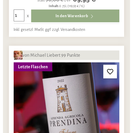
statt
UVP
Inhalt:
0.75L
(119,93 € / 1L)
x
In den Warenkorb
Inkl. gesetzl. MwSt. ggf. zzgl. Versandkosten
von Michael Liebert 99 Punkte
Letzte Flaschen