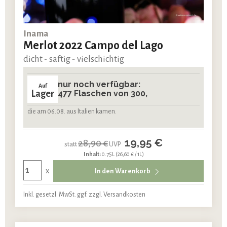
Inama
Merlot 2022 Campo del Lago
dicht - saftig - vielschichtig
nur noch verfügbar:
Auf
Lager
477 Flaschen von 300,
die am 06.08. aus Italien kamen.
19,95 €
28,90 €
statt
UVP
Inhalt:
0.75L
(26,60 € / 1L)
x
In den Warenkorb
Inkl. gesetzl. MwSt. ggf. zzgl. Versandkosten