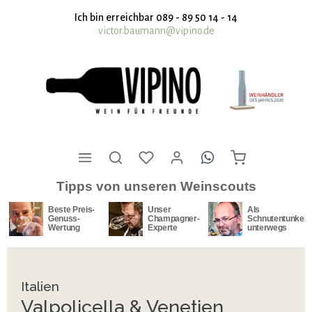
nhalt springen
Ich bin erreichbar 089 - 89 50 14 - 14
victor.baumann@vipino.de
Tipps von unseren Weinscouts
Unser
Als
Unser
Champagner-
Schnutentunker
Südafrika-
Experte
unterwegs
Spezialist
Italien
Valpolicella & Venetien