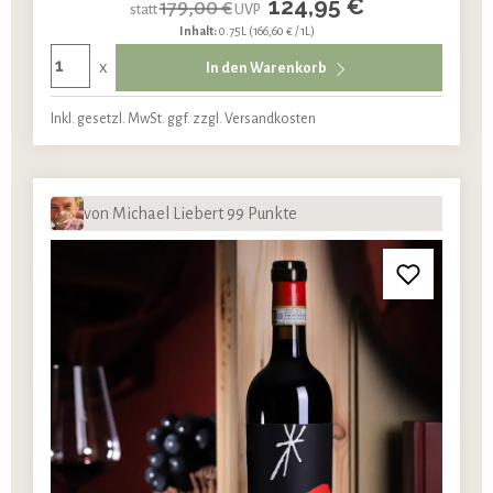
124,95 €
179,00 €
statt
UVP
Inhalt:
0.75L
(166,60 € / 1L)
x
In den Warenkorb
Inkl. gesetzl. MwSt. ggf. zzgl. Versandkosten
von Michael Liebert 99 Punkte