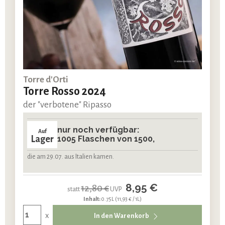
Torre d'Orti
Torre Rosso 2024
der "verbotene" Ripasso
nur noch verfügbar:
Auf
Lager
1005 Flaschen von 1500,
die am 29.07. aus Italien kamen.
8,95 €
12,80 €
statt
UVP
Inhalt:
0.75L
(11,93 € / 1L)
x
In den Warenkorb