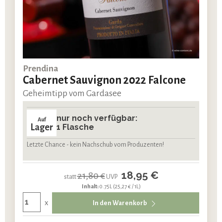
Prendina
Cabernet Sauvignon 2022 Falcone
Geheimtipp vom Gardasee
nur noch verfügbar:
Auf
Lager
1 Flasche
Letzte Chance - kein Nachschub vom Produzenten!
18,95 €
21,80 €
statt
UVP
Inhalt:
0.75L
(25,27 € / 1L)
x
In den Warenkorb