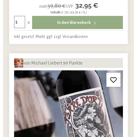
32,95 €
39,80 €
statt
UVP
Inhalt:
0.75L
(43,93 € / 1L)
x
In den Warenkorb
Inkl. gesetzl. MwSt. ggf. zzgl. Versandkosten
von Michael Liebert 99 Punkte