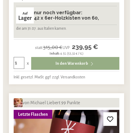
nur noch verfügbar:
Auf
Lager
42 x 6er-Holzkisten von 60,
die am 31.07. aus Italien kamen.
239,95 €
315,00 €
statt
UVP
Inhalt:
4.5L
(53,32 € / 1L)
x
In den Warenkorb
Inkl. gesetzl. MwSt. ggf. zzgl. Versandkosten
von Michael Liebert 99 Punkte
Letzte Flaschen