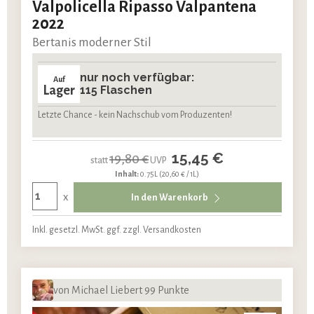
Valpolicella Ripasso Valpantena
2022
Bertanis moderner Stil
nur noch verfügbar:
Auf
Lager
115 Flaschen
Letzte Chance - kein Nachschub vom Produzenten!
15,45 €
19,80 €
statt
UVP
Inhalt:
0.75L
(20,60 € / 1L)
x
In den Warenkorb
Inkl. gesetzl. MwSt. ggf. zzgl. Versandkosten
von Michael Liebert 99 Punkte