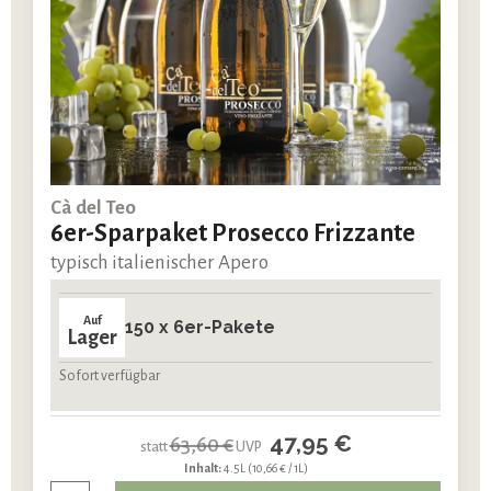
Cà del Teo
6er-Sparpaket Prosecco Frizzante
typisch italienischer Apero
Auf
150 x 6er-Pakete
Lager
Sofort verfügbar
47,95 €
63,60 €
statt
UVP
Inhalt:
4.5L
(10,66 € / 1L)