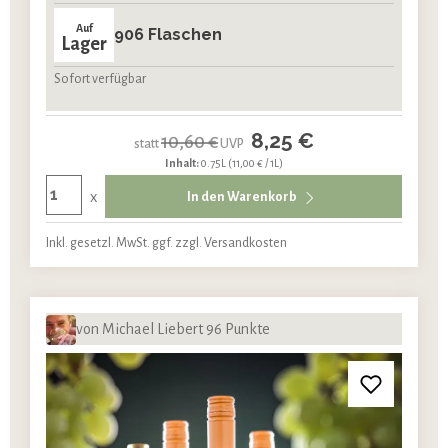
Auf
906 Flaschen
Lager
Sofort verfügbar
8,25 €
10,60 €
statt
UVP
Inhalt:
0.75L
(11,00 € / 1L)
x
In den Warenkorb
Inkl. gesetzl. MwSt. ggf. zzgl. Versandkosten
von Michael Liebert 96 Punkte