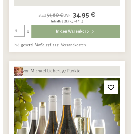
34,95 €
51,60 €
statt
UVP
Inhalt:
4.5L
(7,77 € / 1L)
x
In den Warenkorb
Inkl. gesetzl. MwSt. ggf. zzgl. Versandkosten
von Michael Liebert 97 Punkte