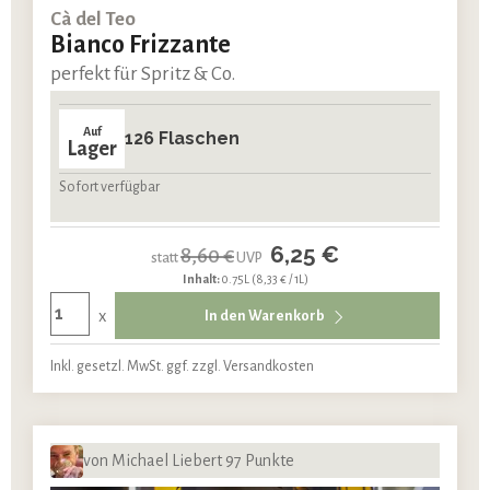
Cà del Teo
Bianco Frizzante
perfekt für Spritz & Co.
Auf
126 Flaschen
Lager
Sofort verfügbar
6,25 €
8,60 €
statt
UVP
Inhalt:
0.75L
(8,33 € / 1L)
x
In den Warenkorb
Inkl. gesetzl. MwSt. ggf. zzgl. Versandkosten
von Michael Liebert 97 Punkte