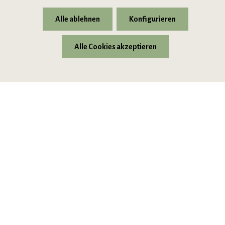
Alle ablehnen
Konfigurieren
Alle Cookies akzeptieren
* Alle Preise inkl. gesetzl. Mehrwertsteuer zzgl.
Versandkosten
© 2026 VIPINO - Wein für Freunde