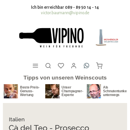
nhalt springen
Ich bin erreichbar 089 - 89 50 14 - 14
victor.baumann@vipino.de
Tipps von unseren Weinscouts
Beste Preis-
Unser
Als
Genuss-
Champagner-
Schnutentunker
Wertung
Experte
unterwegs
Italien
Cà del Teo - Prosecco