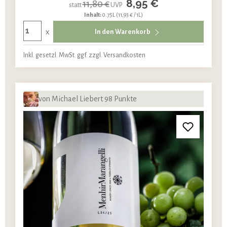
8,95 €
11,80 €
statt
UVP
Inhalt:
0.75L
(11,93 € / 1L)
x
In den Warenkorb
Inkl. gesetzl. MwSt. ggf. zzgl. Versandkosten
von Michael Liebert 98 Punkte