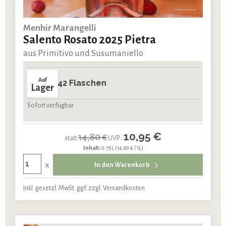
Menhir Marangelli
Salento Rosato 2025 Pietra
aus Primitivo und Susumaniello
Auf
42 Flaschen
Lager
Sofort verfügbar
10,95 €
14,80 €
statt
UVP
Inhalt:
0.75L
(14,60 € / 1L)
x
In den Warenkorb
Inkl. gesetzl. MwSt. ggf. zzgl. Versandkosten