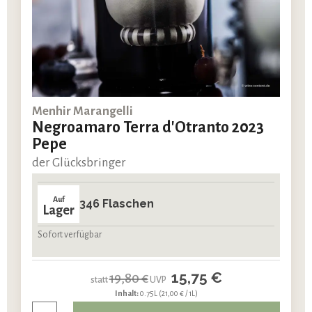
Menhir Marangelli
Negroamaro Terra d'Otranto 2023
Pepe
der Glücksbringer
Auf
346 Flaschen
Lager
Sofort verfügbar
15,75 €
19,80 €
statt
UVP
Inhalt:
0.75L
(21,00 € / 1L)