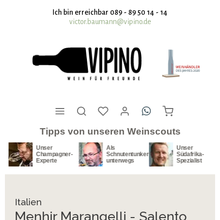
nhalt springen
Ich bin erreichbar 089 - 89 50 14 - 14
victor.baumann@vipino.de
Tipps von unseren Weinscouts
Unser
Als
Unser
Champagner-
Schnutentunker
Südafrika-
Experte
unterwegs
Spezialist
Italien
Menhir Marangelli - Salento