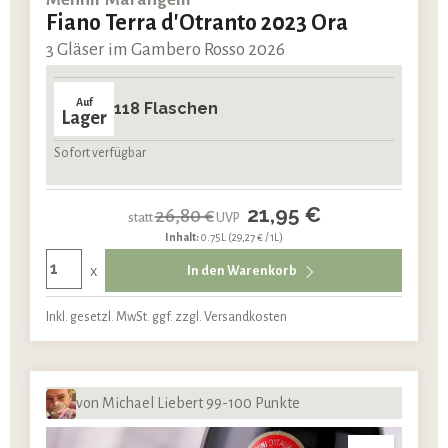
Fiano Terra d'Otranto 2023 Ora
3 Gläser im Gambero Rosso 2026
Auf
118 Flaschen
Lager
Sofort verfügbar
21,95 €
26,80 €
statt
UVP
Inhalt:
0.75L
(29,27 € / 1L)
x
In den Warenkorb
Inkl. gesetzl. MwSt. ggf. zzgl. Versandkosten
von Michael Liebert 99-100 Punkte