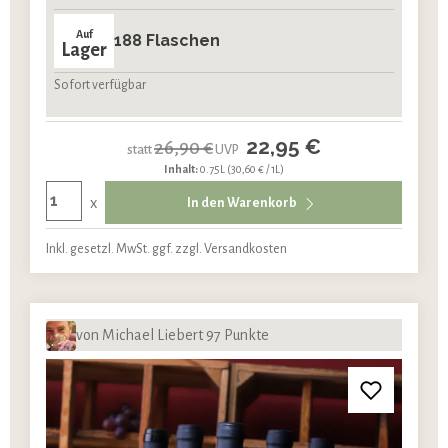
Auf
188 Flaschen
Lager
Sofort verfügbar
22,95 €
26,90 €
statt
UVP
Inhalt:
0.75L
(30,60 € / 1L)
x
In den Warenkorb
Inkl. gesetzl. MwSt. ggf. zzgl. Versandkosten
von Michael Liebert 97 Punkte