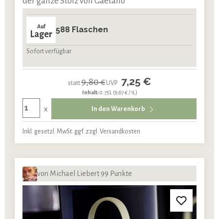
der ganze Stolz von Gaetano
Auf
588 Flaschen
Lager
Sofort verfügbar
7,25 €
9,80 €
statt
UVP
Inhalt:
0.75L
(9,67 € / 1L)
x
In den Warenkorb
Inkl. gesetzl. MwSt. ggf. zzgl. Versandkosten
von Michael Liebert 99 Punkte