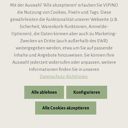
Mit der Auswahl "Alle akzeptieren" erlauben Sie VIPINO
Sofort verfügbar
die Nutzung von Cookies, Pixeln und Tags. Diese
gewährleisten die Funktionalität unserer Webseite (z.B.
42,95 €
58,80 €
statt
UVP
Sicherheit, Warenkorb-Funktionen, Anmelde-
Inhalt:
4.5L
(9,54 € / 1L)
Optionen), die Daten können aber auch zu Marketing-
x
In den Warenkorb
Zwecken an Dritte (auch außerhalb des EWR)
weitergegeben werden, etwa um Sie auf passende
Inkl. gesetzl. MwSt. ggf. zzgl. Versandkosten
Inhalte und Angebote hinzuweisen. Sie können Ihre
Auswahl jederzeit widerrufen oder anpassen, weitere
Informationen finden Sie in unseren
Datenschutz-Richtlinien.
von Michael Liebert 99 Punkte
Alle ablehnen
Konfigurieren
Alle Cookies akzeptieren