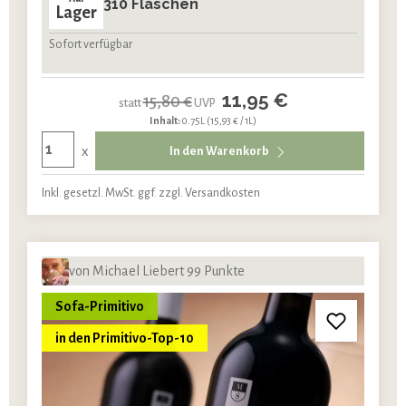
310 Flaschen
Lager
Sofort verfügbar
11,95 €
15,80 €
statt
UVP
Inhalt:
0.75L
(15,93 € / 1L)
x
In den Warenkorb
Inkl. gesetzl. MwSt. ggf. zzgl. Versandkosten
von Michael Liebert 99 Punkte
Sofa-Primitivo
in den Primitivo-Top-10