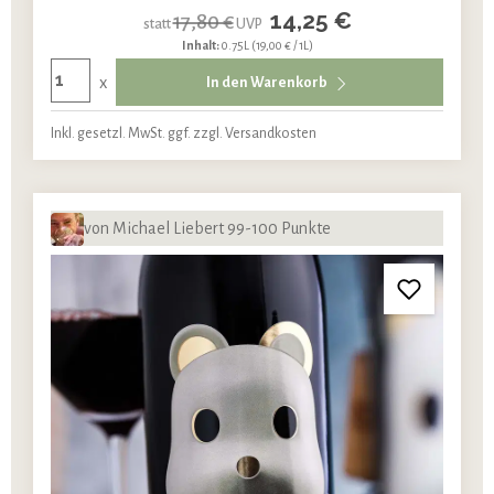
14,25 €
17,80 €
statt
UVP
Inhalt:
0.75L
(19,00 € / 1L)
x
In den Warenkorb
Inkl. gesetzl. MwSt. ggf. zzgl. Versandkosten
von Michael Liebert 99-100 Punkte