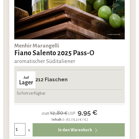
Menhir Marangelli
Fiano Salento 2025 Pass-O
aromatischer Süditaliener
Auf
212 Flaschen
Lager
Sofort verfügbar
9,95 €
12,80 €
statt
UVP
Inhalt:
0.75L
(13,27 € / 1L)
x
In den Warenkorb