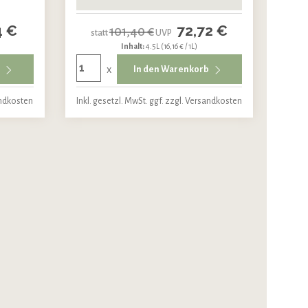
4 €
72,72 €
101,40 €
statt
UVP
Inhalt:
4.5L
(16,16 € / 1L)
x
b
In den Warenkorb
andkosten
Inkl. gesetzl. MwSt. ggf. zzgl. Versandkosten