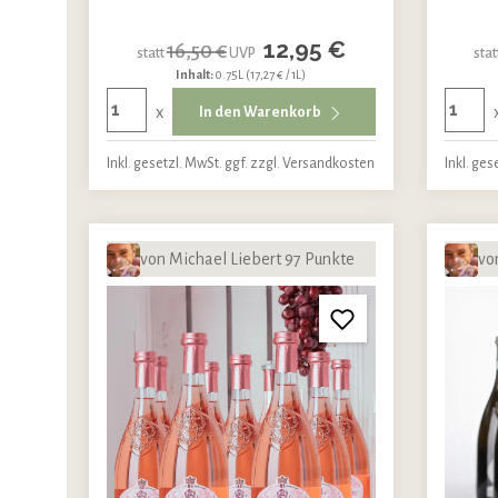
12,95 €
16,50 €
statt
UVP
stat
Inhalt:
0.75L
(17,27 € / 1L)
x
In den Warenkorb
Inkl. gesetzl. MwSt. ggf. zzgl. Versandkosten
Inkl. ges
von Michael Liebert 97 Punkte
vo