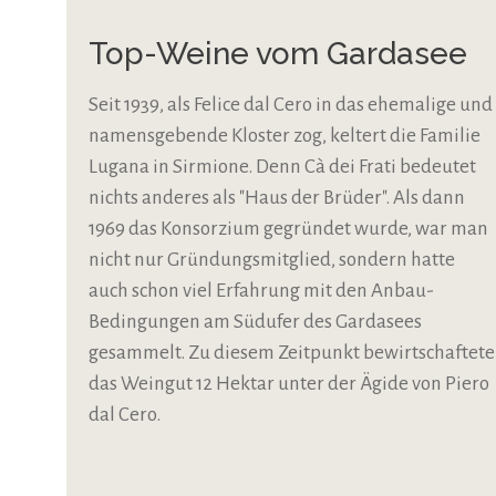
Top-Weine vom Gardasee
Seit 1939, als Felice dal Cero in das ehemalige und
namensgebende Kloster zog, keltert die Familie
Lugana in Sirmione. Denn Cà dei Frati bedeutet
nichts anderes als "Haus der Brüder". Als dann
1969 das Konsorzium gegründet wurde, war man
nicht nur Gründungsmitglied, sondern hatte
auch schon viel Erfahrung mit den Anbau-
Bedingungen am Südufer des Gardasees
gesammelt. Zu diesem Zeitpunkt bewirtschaftete
das Weingut 12 Hektar unter der Ägide von Piero
dal Cero.