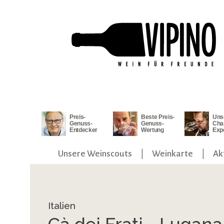
ngen
Zur Hauptnavigation springen
Preis-
Beste Preis-
Uns
Genuss-
Genuss-
Cha
Entdecker
Wertung
Exp
Unsere Weinscouts
Weinkarte
Ak
Italien