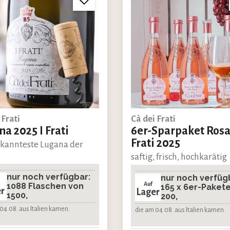
 Frati
Cà dei Frati
a 2025 I Frati
6er-Sparpaket Rosa
Frati 2025
kannteste Lugana der
saftig, frisch, hochkarätig
nur noch verfügbar:
nur noch verfüg
Auf
1088 Flaschen von
165 x 6er-Paket
r
Lager
1500,
200,
04.08. aus Italien kamen.
die am 04.08. aus Italien kamen.