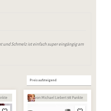
cht und Schmelz ist einfach super eingängig am
unkte
von Michael Liebert 98 Punkte