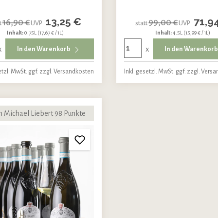
13,25 €
71,9
16,90 €
99,00 €
t
UVP
statt
UVP
Inhalt:
0.75L
(17,67 € / 1L)
Inhalt:
4.5L
(15,99 € / 1L)
x
x
In den Warenkorb
In den Warenkor
etzl. MwSt. ggf. zzgl. Versandkosten
Inkl. gesetzl. MwSt. ggf. zzgl. Vers
n Michael Liebert 98 Punkte