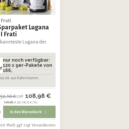
 Frati
Sparpaket Lugana
I Frati
kannteste Lugana der
nur noch verfügbar:
120 x 9er-Pakete von
r
166,
04.08. aus Italien kamen.
108,98 €
152,10 €
UVP
Inhalt:
6.75L
(16,15 € / 1L)
x
In den Warenkorb
etzl. MwSt. ggf. zzgl. Versandkosten