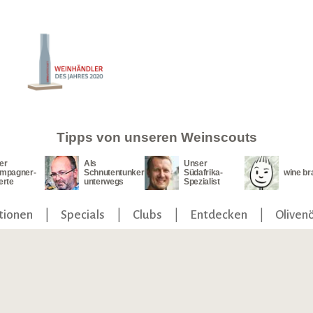
Tipps von unseren Weinscouts
er
Als
Unser
mpagner-
Schnutentunker
Südafrika-
wine br
erte
unterwegs
Spezialist
tionen
Specials
Clubs
Entdecken
Olivenö