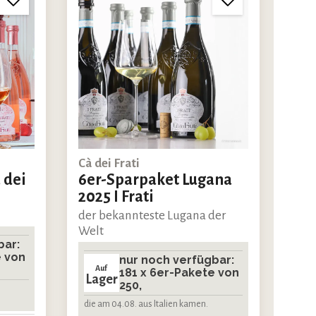
Cà dei Frati
 dei
6er-Sparpaket Lugana
2025 I Frati
der bekannteste Lugana der
Welt
bar:
e von
nur noch verfügbar:
Auf
181 x 6er-Pakete von
Lager
250,
die am 04.08. aus Italien kamen.