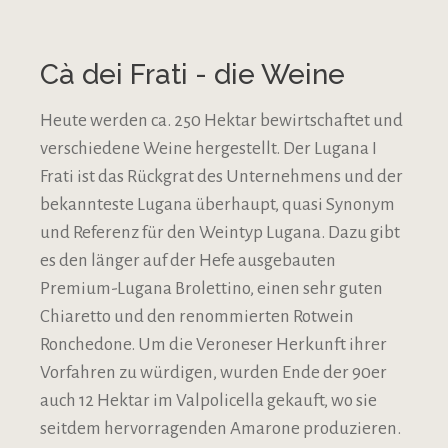
Cà dei Frati - die Weine
Heute werden ca. 250 Hektar bewirtschaftet und
verschiedene Weine hergestellt. Der Lugana I
Frati ist das Rückgrat des Unternehmens und der
bekannteste Lugana überhaupt, quasi Synonym
und Referenz für den Weintyp Lugana. Dazu gibt
es den länger auf der Hefe ausgebauten
Premium-Lugana Brolettino, einen sehr guten
Chiaretto und den renommierten Rotwein
Ronchedone. Um die Veroneser Herkunft ihrer
Vorfahren zu würdigen, wurden Ende der 90er
auch 12 Hektar im Valpolicella gekauft, wo sie
seitdem hervorragenden Amarone produzieren.