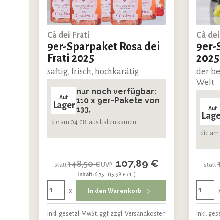
Cà dei Frati
Cà dei
9er-Sparpaket Rosa dei
9er-
Frati 2025
2025 
saftig, frisch, hochkarätig
der be
Welt
nur noch verfügbar:
Auf
110 x 9er-Pakete von
Lager
133,
Auf
Lage
die am 04.08. aus Italien kamen.
die am 
107,89 €
148,50 €
statt
UVP
statt
Inhalt:
6.75L
(15,98 € / 1L)
x
In den Warenkorb
Inkl. gesetzl. MwSt. ggf. zzgl. Versandkosten
Inkl. ges