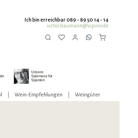
Ich bin erreichbar 089 - 89 50 14 - 14
victor.baumann@vipino.de
Unsere
ain
Spürnase für
Spanien
l
Wein-Empfehlungen
Weingüter