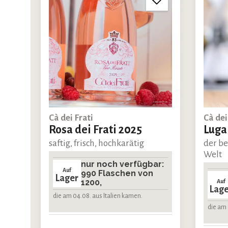
Cà dei Frati
Cà dei
Rosa dei Frati 2025
Lugan
saftig, frisch, hochkarätig
der be
Welt
nur noch verfügbar:
Auf
990 Flaschen von
Lager
1200,
Auf
Lage
die am 04.08. aus Italien kamen.
die am 