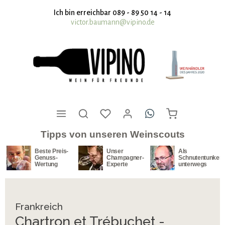
nhalt springen
Ich bin erreichbar 089 - 89 50 14 - 14
victor.baumann@vipino.de
Tipps von unseren Weinscouts
Beste Preis-
Unser
Als
Genuss-
Champagner-
Schnutentunker
Wertung
Experte
unterwegs
Frankreich
Chartron et Trébuchet -