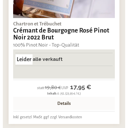
Chartron et Trébuchet
Crémant de Bourgogne Rosé Pinot
Noir 2022 Brut
100% Pinot Noir - Top-Qualität
Leider
alle verkauft
17,95 €
19,80 €
statt
UVP
Inhalt:
0.75L
(23,93 € / 1L)
Details
Inkl. gesetzl. MwSt. ggf. zzgl. Versandkosten