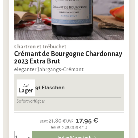
Chartron et Trébuchet
Crémant de Bourgogne Chardonnay
2023 Extra Brut
eleganter Jahrgangs-Crémant
Auf
91 Flaschen
Lager
Sofort verfügbar
17,95 €
21,80 €
statt
UVP
Inhalt:
0.75L
(23,93 € / 1L)
x
In den Warenkorb