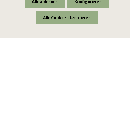
Alle ablehnen
Konfigurieren
Alle Cookies akzeptieren
* Alle Preise inkl. gesetzl. Mehrwertsteuer zzgl.
Versandkosten
© 2026 VIPINO - Wein für Freunde