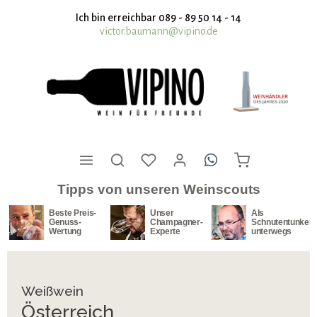
nhalt springen
Ich bin erreichbar 089 - 89 50 14 - 14
victor.baumann@vipino.de
Tipps von unseren Weinscouts
Beste Preis-
Unser
Als
Genuss-
Champagner-
Schnutentunker
Wertung
Experte
unterwegs
Weißwein
Österreich