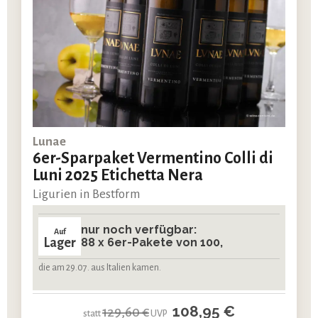
Lunae
6er-Sparpaket Vermentino Colli di
Luni 2025 Etichetta Nera
Ligurien in Bestform
nur noch verfügbar:
Auf
Lager
88 x 6er-Pakete von 100,
die am 29.07. aus Italien kamen.
108,95 €
129,60 €
statt
UVP