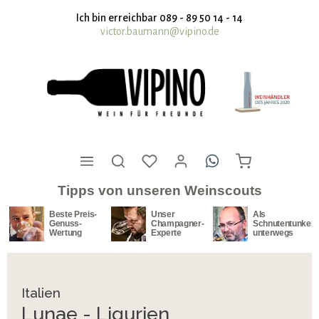
nhalt springen
Ich bin erreichbar 089 - 89 50 14 - 14
victor.baumann@vipino.de
Tipps von unseren Weinscouts
is-
Unser
Als
Unser
Champagner-
Schnutentunker
Südafrika-
Experte
unterwegs
Spezialist
Italien
Lunae - Ligurien