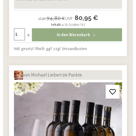
80,95 €
94,80 €
statt
UVP
Inhalt:
4.5L
(17,99 € / 1L)
x
In den Warenkorb
Inkl. gesetzl. MwSt. ggf. zzgl. Versandkosten
von Michael Liebert 99 Punkte