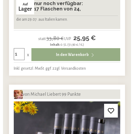
nur noch verfügbar:
Auf
Lager
17 Flaschen von 24,
die am 29.07. aus Italien kamen.
25,95 €
33,80 €
statt
UVP
Inhalt:
0.5L
(51,90 € / 1L)
x
In den Warenkorb
Inkl. gesetzl. MwSt. ggf. zzgl. Versandkosten
von Michael Liebert 99 Punkte