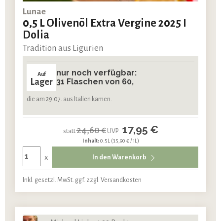
Lunae
0,5 L Olivenöl Extra Vergine 2025 I
Dolia
Tradition aus Ligurien
nur noch verfügbar:
Auf
Lager
31 Flaschen von 60,
die am 29.07. aus Italien kamen.
17,95 €
24,60 €
statt
UVP
Inhalt:
0.5L
(35,90 € / 1L)
x
In den Warenkorb
Inkl. gesetzl. MwSt. ggf. zzgl. Versandkosten