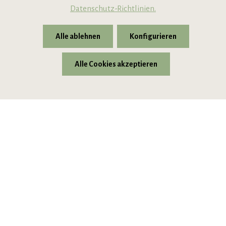
Datenschutz-Richtlinien.
Alle ablehnen
Konfigurieren
Alle Cookies akzeptieren
* Alle Preise inkl. gesetzl. Mehrwertsteuer zzgl.
Versandkosten
© 2026 VIPINO - Wein für Freunde