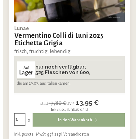
Lunae
Vermentino Colli di Luni 2025
Etichetta Grigia
frisch, fruchtig, lebendig
nur noch verfügbar:
Auf
Lager
525 Flaschen von 600,
die am 29.07. aus Italien kamen.
13,95 €
17,80 €
statt
UVP
Inhalt:
0.75L
(18,60 € / 1L)
x
In den Warenkorb
Inkl. gesetzl. MwSt. ggf. zzgl. Versandkosten