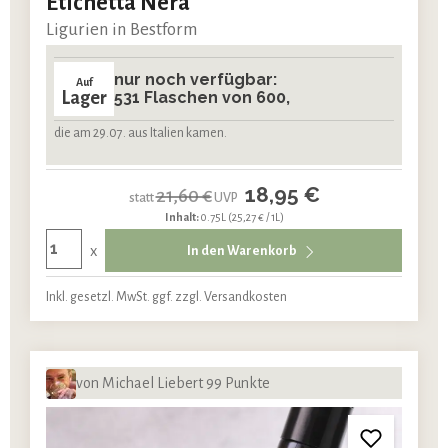
Etichetta Nera
Ligurien in Bestform
nur noch verfügbar:
Auf
Lager
531 Flaschen von 600,
die am 29.07. aus Italien kamen.
18,95 €
21,60 €
statt
UVP
Inhalt:
0.75L
(25,27 € / 1L)
x
In den Warenkorb
Inkl. gesetzl. MwSt. ggf. zzgl. Versandkosten
von Michael Liebert 99 Punkte