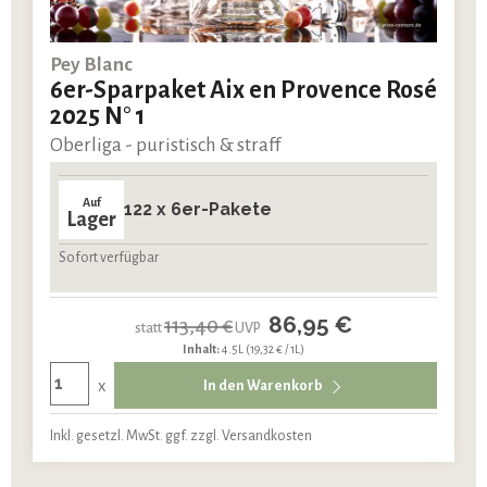
Pey Blanc
6er-Sparpaket Aix en Provence Rosé
2025 N° 1
Oberliga - puristisch & straff
Auf
122 x 6er-Pakete
Lager
Sofort verfügbar
86,95 €
113,40 €
statt
UVP
Inhalt:
4.5L
(19,32 € / 1L)
x
In den Warenkorb
Inkl. gesetzl. MwSt. ggf. zzgl. Versandkosten