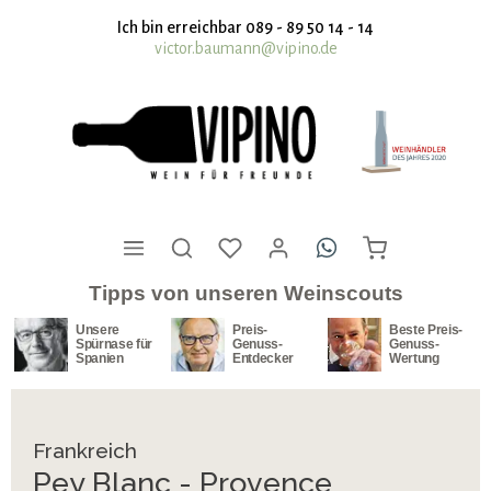
nhalt springen
Ich bin erreichbar 089 - 89 50 14 - 14
victor.baumann@vipino.de
Tipps von unseren Weinscouts
Unsere
Preis-
Beste Preis-
Spürnase für
Genuss-
Genuss-
Spanien
Entdecker
Wertung
Frankreich
Pey Blanc - Provence