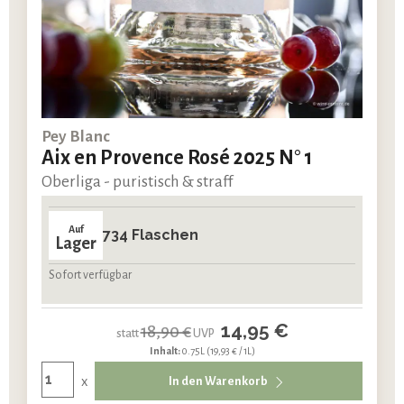
Pey Blanc
Aix en Provence Rosé 2025 N° 1
Oberliga - puristisch & straff
Auf
734 Flaschen
Lager
Sofort verfügbar
14,95 €
18,90 €
statt
UVP
Inhalt:
0.75L
(19,93 € / 1L)
x
In den Warenkorb