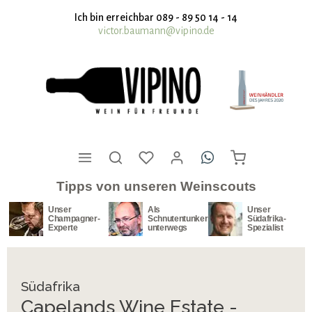
nhalt springen
Ich bin erreichbar 089 - 89 50 14 - 14
victor.baumann@vipino.de
Tipps von unseren Weinscouts
Unser
Als
Unser
Champagner-
Schnutentunker
Südafrika-
Experte
unterwegs
Spezialist
Südafrika
Capelands Wine Estate -