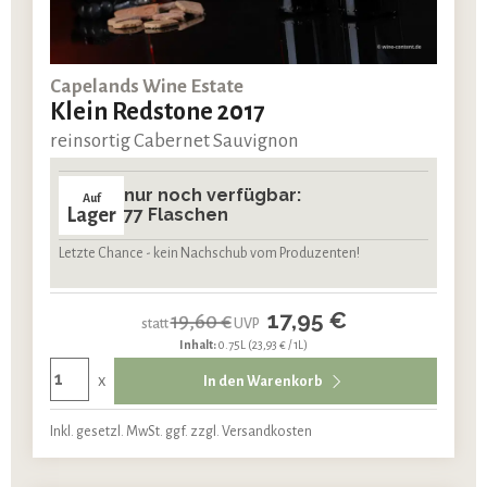
Capelands Wine Estate
Klein Redstone 2017
reinsortig Cabernet Sauvignon
nur noch verfügbar:
Auf
Lager
77 Flaschen
Letzte Chance - kein Nachschub vom Produzenten!
17,95 €
19,60 €
statt
UVP
Inhalt:
0.75L
(23,93 € / 1L)
x
In den Warenkorb
Inkl. gesetzl. MwSt. ggf. zzgl. Versandkosten