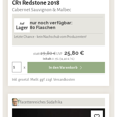
CR1 Redstone 2018
Cabernet Sauvignon & Malbec
nur noch verfügbar:
Auf
Lager
80 Flaschen
Letzte Chance - kein Nachschub vom Produzenten!
25,80 €
29,80 €
statt
UVP
Inhalt:
0.75L
(34,40 € / 1L)
x
In den Warenkorb
Inkl. gesetzl. MwSt. ggf. zzgl. Versandkosten
facettenreiches Südafrika