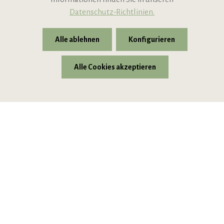
Datenschutz-Richtlinien.
Alle ablehnen
Konfigurieren
Alle Cookies akzeptieren
* Alle Preise inkl. gesetzl. Mehrwertsteuer zzgl.
Versandkosten
© 2026 VIPINO - Wein für Freunde