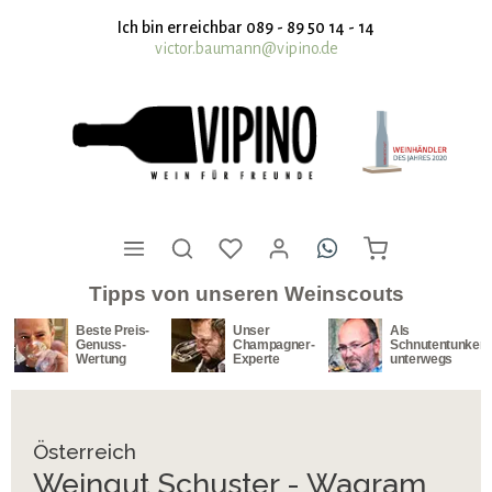
nhalt springen
Ich bin erreichbar 089 - 89 50 14 - 14
victor.baumann@vipino.de
Tipps von unseren Weinscouts
Beste Preis-
Unser
Als
Genuss-
Champagner-
Schnutentunker
Wertung
Experte
unterwegs
Österreich
Weingut Schuster - Wagram