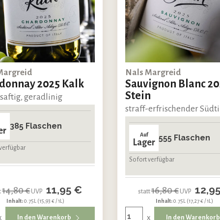
Margreid
Nals Margreid
donnay 2025 Kalk
Sauvignon Blanc 20
Stein
 saftig, geradlinig
straff-erfrischender Südti
385 Flaschen
er
Auf
555 Flaschen
Lager
verfügbar
Sofort verfügbar
11,95 €
12,9
14,80 €
16,80 €
t
UVP
statt
UVP
Inhalt:
0.75L
(15,93 € / 1L)
Inhalt:
0.75L
(17,27 € / 1L)
x
x
In den Warenkorb
In den Warenkor