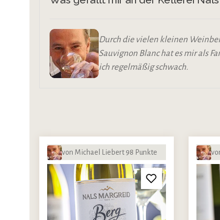
Durch die vielen kleinen Weinber
Sauvignon Blanc hat es mir als F
ich regelmäßig schwach.
von Michael Liebert 98 Punkte
vo