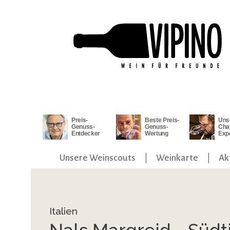
ngen
Zur Hauptnavigation springen
Preis-
Beste Preis-
Uns
Genuss-
Genuss-
Cha
Entdecker
Wertung
Exp
Unsere Weinscouts
Weinkarte
Ak
Italien