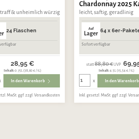
Chardonnay 2025 K
straff & unheimlich würzig
leicht, saftig, geradlinig
Auf
24 Flaschen
64 x 6er-Paket
er
Lager
verfügbar
Sofort verfügbar
28,95 €
69,9
88,80 €
statt
UVP
Inhalt:
0.75L
(38,60 € / 1L)
Inhalt:
4.5L
(15,54 € / 1L)
x
x
In den Warenkorb
In den Warenkor
etzl. MwSt. ggf. zzgl. Versandkosten
Inkl. gesetzl. MwSt. ggf. zzgl. Vers