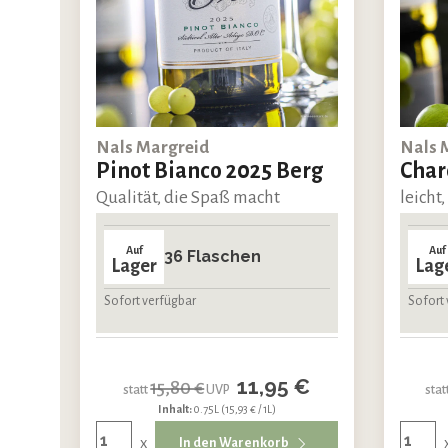
Nals Margreid
Nals 
Pinot Bianco 2025 Berg
Char
Qualität, die Spaß macht
leicht,
Auf
Auf
36 Flaschen
Lager
Lag
Sofort verfügbar
Sofort 
11,95 €
15,80 €
statt
UVP
stat
Inhalt:
0.75L
(15,93 € / 1L)
x
In den Warenkorb