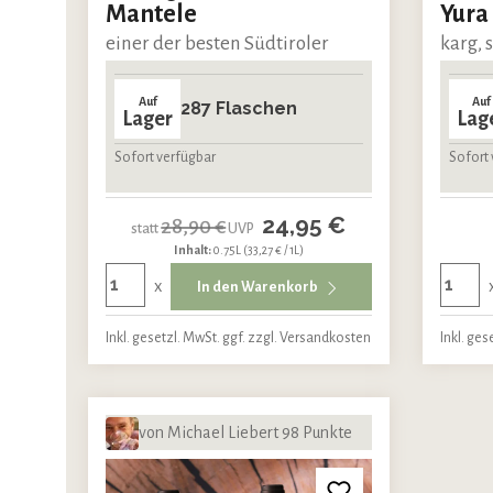
Mantele
Yura
einer der besten Südtiroler
karg, 
Auf
Auf
287 Flaschen
Lager
Lag
Sofort verfügbar
Sofort 
24,95 €
28,90 €
statt
UVP
Inhalt:
0.75L
(33,27 € / 1L)
x
In den Warenkorb
Inkl. gesetzl. MwSt. ggf. zzgl. Versandkosten
Inkl. ges
von Michael Liebert 98 Punkte