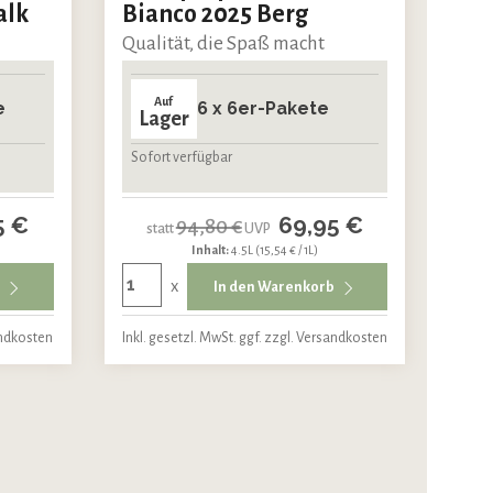
alk
Bianco 2025 Berg
Qualität, die Spaß macht
Auf
e
6 x 6er-Pakete
Lager
Sofort verfügbar
5 €
69,95 €
94,80 €
statt
UVP
Inhalt:
4.5L
(15,54 € / 1L)
x
b
In den Warenkorb
andkosten
Inkl. gesetzl. MwSt. ggf. zzgl. Versandkosten