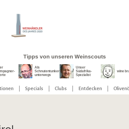
Tipps von unseren Weinscouts
er
Als
Unser
mpagner-
Schnutentunker
Südafrika-
wine br
erte
unterwegs
Spezialist
tionen
Specials
Clubs
Entdecken
Olivenö