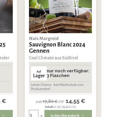
Nals Margreid
25
Sauvignon Blanc 2024
Gennen
roler
Cool Climate aus Südtirol
nur noch verfügbar:
Auf
Lager
3 Flaschen
Letzte Chance - kein Nachschub vom
Produzenten!
5 €
14,55 €
19,80 €
statt
UVP
Inhalt:
0.75L
(19,40 € / 1L)
x
b
In den Warenkorb