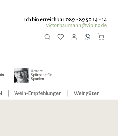
Ich bin erreichbar 089 - 89 50 14 - 14
victor.baumann@vipino.de
Unsere
ain
Spürnase für
Spanien
l
Wein-Empfehlungen
Weingüter