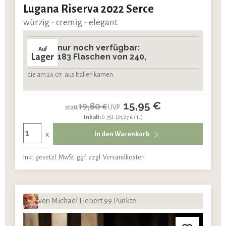
Lugana Riserva 2022 Serce
würzig - cremig - elegant
nur noch verfügbar:
Auf
Lager
183 Flaschen von 240,
die am 24.07. aus Italien kamen.
15,95 €
19,80 €
statt
UVP
Inhalt:
0.75L
(21,27 € / 1L)
x
In den Warenkorb
Inkl. gesetzl. MwSt. ggf. zzgl. Versandkosten
von Michael Liebert 99 Punkte