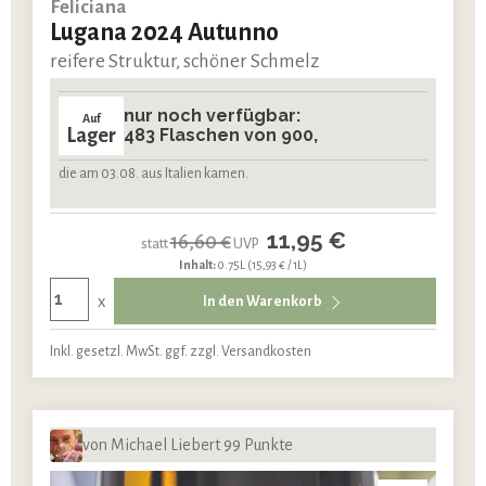
Feliciana
Lugana 2024 Autunno
reifere Struktur, schöner Schmelz
nur noch verfügbar:
Auf
Lager
483 Flaschen von 900,
die am 03.08. aus Italien kamen.
11,95 €
16,60 €
statt
UVP
Inhalt:
0.75L
(15,93 € / 1L)
x
In den Warenkorb
Inkl. gesetzl. MwSt. ggf. zzgl. Versandkosten
von Michael Liebert 99 Punkte