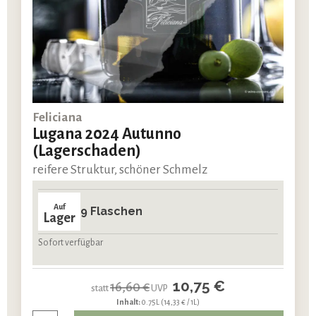
Feliciana
Lugana 2024 Autunno
(Lagerschaden)
reifere Struktur, schöner Schmelz
Auf
9 Flaschen
Lager
Sofort verfügbar
10,75 €
16,60 €
statt
UVP
Inhalt:
0.75L
(14,33 € / 1L)