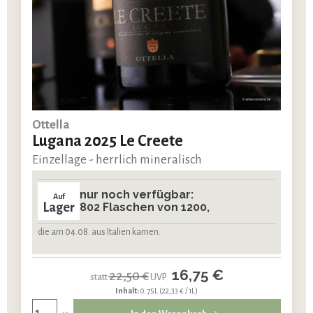
Ottella
Lugana 2025 Le Creete
Einzellage - herrlich mineralisch
nur noch verfügbar:
Auf
Lager
802 Flaschen von 1200,
die am 04.08. aus Italien kamen.
16,75 €
22,50 €
statt
UVP
Inhalt:
0.75L
(22,33 € / 1L)