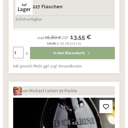
Auf
227 Flaschen
Lager
Sofort verfügbar
13,55 €
16,80 €
statt
UVP
Inhalt:
0.75L
(18,07 € / 1L)
x
In den Warenkorb
Inkl. gesetzl. MwSt. ggf. zzgl. Versandkosten
von Michael Liebert 99 Punkte