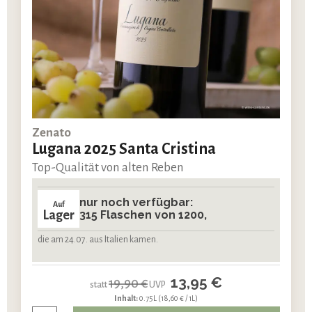
Zenato
Lugana 2025 Santa Cristina
Top-Qualität von alten Reben
nur noch verfügbar:
Auf
Lager
315 Flaschen von 1200,
die am 24.07. aus Italien kamen.
13,95 €
19,90 €
statt
UVP
Inhalt:
0.75L
(18,60 € / 1L)