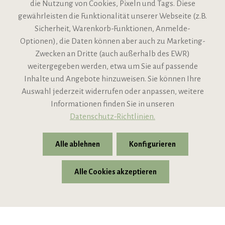
die Nutzung von Cookies, Pixeln und Tags. Diese
gewährleisten die Funktionalität unserer Webseite (z.B.
Sicherheit, Warenkorb-Funktionen, Anmelde-
VIPINO Service
Optionen), die Daten können aber auch zu Marketing-
Zwecken an Dritte (auch außerhalb des EWR)
Informationen
weitergegeben werden, etwa um Sie auf passende
Inhalte und Angebote hinzuweisen. Sie können Ihre
Support
Auswahl jederzeit widerrufen oder anpassen, weitere
Informationen finden Sie in unseren
Datenschutz-Richtlinien.
Alle ablehnen
Konfigurieren
Alle Cookies akzeptieren
* Alle Preise inkl. gesetzl. Mehrwertsteuer zzgl.
Versandkosten
© 2026 VIPINO - Wein für Freunde