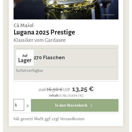
Cà Maiol
Lugana 2025 Prestige
Klassiker vom Gardasee
Auf
270 Flaschen
Lager
Sofort verfügbar
13,25 €
16,50 €
statt
UVP
Inhalt:
0.75L
(17,67 € / 1L)
x
In den Warenkorb
Inkl. gesetzl. MwSt. ggf. zzgl. Versandkosten