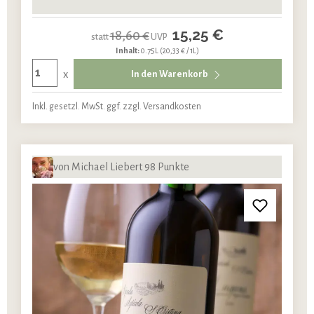
15,25 €
18,60 €
statt
UVP
Inhalt:
0.75L
(20,33 € / 1L)
x
In den Warenkorb
Inkl. gesetzl. MwSt. ggf. zzgl. Versandkosten
von Michael Liebert 98 Punkte