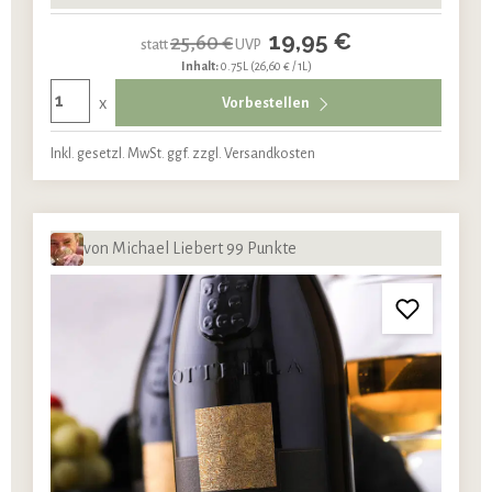
19,95 €
25,60 €
statt
UVP
Inhalt:
0.75L
(26,60 € / 1L)
x
Vorbestellen
Inkl. gesetzl. MwSt. ggf. zzgl. Versandkosten
von Michael Liebert 99 Punkte