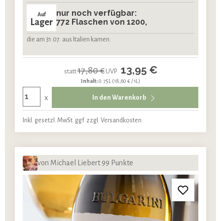
nur noch verfügbar:
Auf
Lager
772 Flaschen von 1200,
die am 31.07. aus Italien kamen.
13,95 €
17,80 €
statt
UVP
Inhalt:
0.75L
(18,60 € / 1L)
x
In den Warenkorb
Inkl. gesetzl. MwSt. ggf. zzgl. Versandkosten
von Michael Liebert 99 Punkte