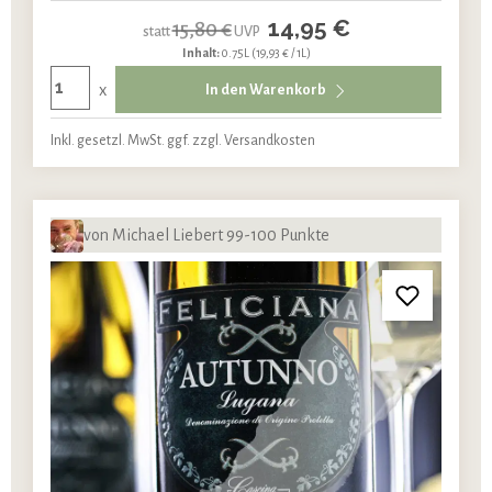
14,95 €
15,80 €
statt
UVP
Inhalt:
0.75L
(19,93 € / 1L)
x
In den Warenkorb
Inkl. gesetzl. MwSt. ggf. zzgl. Versandkosten
von Michael Liebert 99-100 Punkte