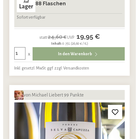
Auf
88 Flaschen
Lager
Sofort verfügbar
19,95 €
24,60 €
statt
UVP
Inhalt:
0.75L
(26,60 € / 1L)
x
In den Warenkorb
Inkl. gesetzl. MwSt. ggf. zzgl. Versandkosten
von Michael Liebert 99 Punkte