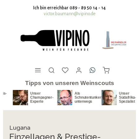
nhalt springen
Ich bin erreichbar 089 - 89 50 14 - 14
victor.baumann@vipino.de
Tipps von unseren Weinscouts
Unser
Als
Unser
Champagner-
Schnutentunker
Südafrika-
Experte
unterwegs
Spezialist
Lugana
Einzellagen & Prestige-