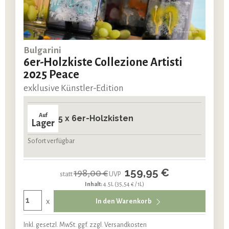
Bulgarini
6er-Holzkiste Collezione Artisti
2025 Peace
exklusive Künstler-Edition
Auf
5 x 6er-Holzkisten
Lager
Sofort verfügbar
159,95 €
198,00 €
statt
UVP
Inhalt:
4.5L
(35,54 € / 1L)
x
In den Warenkorb
Inkl. gesetzl. MwSt. ggf. zzgl. Versandkosten