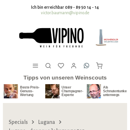
nhalt springen
Ich bin erreichbar 089 - 89 50 14 - 14
victor.baumann@vipino.de
Tipps von unseren Weinscouts
Beste Preis-
Unser
Als
Genuss-
Champagner-
Schnutentunker
Wertung
Experte
unterwegs
Specials
Lugana