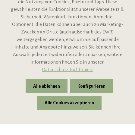
die Nutzung von Cookies, Pixeln und Tags. Diese
gewährleisten die Funktionalität unserer Webseite (z.B.
Sicherheit, Warenkorb-Funktionen, Anmelde-
VIPINO Service
Optionen), die Daten können aber auch zu Marketing-
Zwecken an Dritte (auch außerhalb des EWR)
Informationen
weitergegeben werden, etwa um Sie auf passende
Inhalte und Angebote hinzuweisen. Sie können Ihre
Support
Auswahl jederzeit widerrufen oder anpassen, weitere
Informationen finden Sie in unseren
Datenschutz-Richtlinien.
Alle ablehnen
Konfigurieren
Alle Cookies akzeptieren
* Alle Preise inkl. gesetzl. Mehrwertsteuer zzgl.
Versandkosten
© 2026 VIPINO - Wein für Freunde