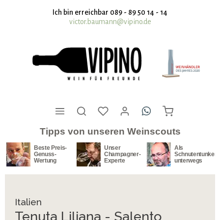
nhalt springen
Ich bin erreichbar 089 - 89 50 14 - 14
victor.baumann@vipino.de
Tipps von unseren Weinscouts
Beste Preis-
Unser
Als
Genuss-
Champagner-
Schnutentunker
Wertung
Experte
unterwegs
Italien
Tenuta Liliana - Salento