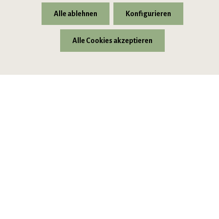
Alle ablehnen
Konfigurieren
Alle Cookies akzeptieren
* Alle Preise inkl. gesetzl. Mehrwertsteuer zzgl.
Versandkosten
© 2026 VIPINO - Wein für Freunde