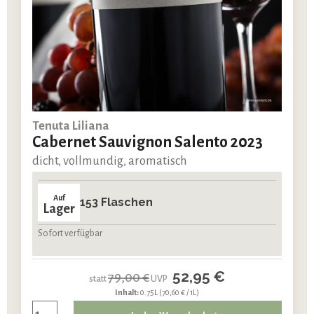
Tenuta Liliana
Cabernet Sauvignon Salento 2023
dicht, vollmundig, aromatisch
Auf
153 Flaschen
Lager
Sofort verfügbar
52,95 €
79,00 €
statt
UVP
Inhalt:
0.75L
(70,60 € / 1L)