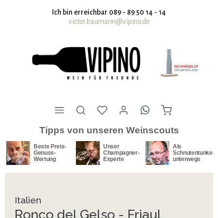
nhalt springen
Ich bin erreichbar 089 - 89 50 14 - 14
victor.baumann@vipino.de
Tipps von unseren Weinscouts
Beste Preis-
Unser
Als
Genuss-
Champagner-
Schnutentunker
Wertung
Experte
unterwegs
Italien
Ronco del Gelso - Friaul