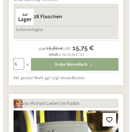
Auf
28 Flaschen
Lager
Sofort verfügbar
15,75 €
19,80 €
statt
UVP
Inhalt:
0.75L
(21,00 € / 1L)
x
In den Warenkorb
Inkl. gesetzl. MwSt. ggf. zzgl. Versandkosten
von Michael Liebert 99 Punkte