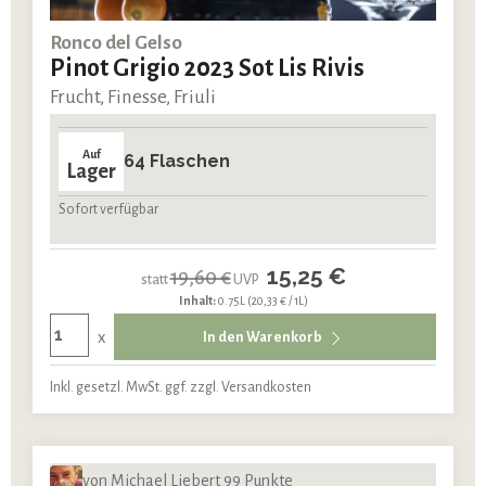
Ronco del Gelso
Pinot Grigio 2023 Sot Lis Rivis
Frucht, Finesse, Friuli
Auf
64 Flaschen
Lager
Sofort verfügbar
15,25 €
19,60 €
statt
UVP
Inhalt:
0.75L
(20,33 € / 1L)
x
In den Warenkorb
Inkl. gesetzl. MwSt. ggf. zzgl. Versandkosten
von Michael Liebert 99 Punkte