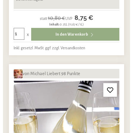
8,75 €
10,80 €
statt
UVP
Inhalt:
0.75L
(11,67 € / 1L)
x
In den Warenkorb
Inkl. gesetzl. MwSt. ggf. zzgl. Versandkosten
von Michael Liebert 98 Punkte