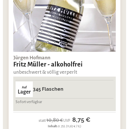
Jürgen Hofmann
Fritz Müller - alkoholfrei
unbeschwert & völlig verperlt
Auf
345 Flaschen
Lager
Sofort verfügbar
8,75 €
10,80 €
statt
UVP
Inhalt:
0.75L
(11,67 € / 1L)