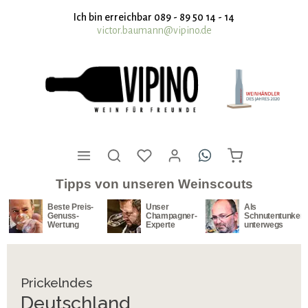
nhalt springen
Ich bin erreichbar 089 - 89 50 14 - 14
victor.baumann@vipino.de
Tipps von unseren Weinscouts
Beste Preis-
Unser
Als
Genuss-
Champagner-
Schnutentunker
Wertung
Experte
unterwegs
Prickelndes
Deutschland