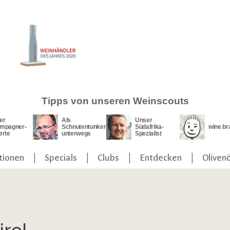
Tipps von unseren Weinscouts
er
Als
Unser
mpagner-
Schnutentunker
Südafrika-
wine br
erte
unterwegs
Spezialist
tionen
Specials
Clubs
Entdecken
Olivenö