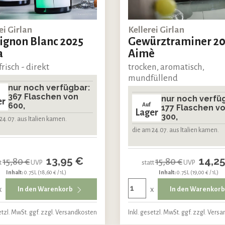
ei Girlan
Kellerei Girlan
ignon Blanc 2025
Gewürztraminer 2
a
Aimè
frisch - direkt
trocken, aromatisch,
mundfüllend
nur noch verfügbar:
367 Flaschen von
nur noch verfü
er
600,
Auf
177 Flaschen v
Lager
300,
24.07. aus Italien kamen.
die am 24.07. aus Italien kamen.
13,95 €
14,2
15,80 €
15,80 €
t
UVP
statt
UVP
Inhalt:
0.75L
(18,60 € / 1L)
Inhalt:
0.75L
(19,00 € / 1L)
x
x
In den Warenkorb
In den Warenkor
etzl. MwSt. ggf. zzgl. Versandkosten
Inkl. gesetzl. MwSt. ggf. zzgl. Vers