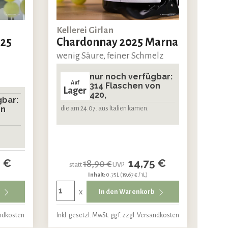
Kellerei Girlan
025
Chardonnay 2025 Marna
wenig Säure, feiner Schmelz
nur noch verfügbar:
Auf
314 Flaschen von
Lager
420,
gbar:
on
die am 24.07. aus Italien kamen.
5 €
14,75 €
18,90 €
statt
UVP
Inhalt:
0.75L
(19,67 € / 1L)
x
b
In den Warenkorb
andkosten
Inkl. gesetzl. MwSt. ggf. zzgl. Versandkosten