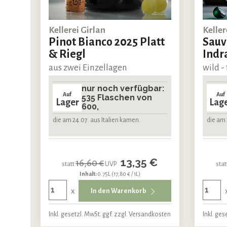
Kellerei Girlan
Keller
Pinot Bianco 2025 Platt
Sauv
& Riegl
Indr
aus zwei Einzellagen
wild - 
nur noch verfügbar:
Auf
Auf
535 Flaschen von
Lager
Lag
600,
die am 24.07. aus Italien kamen.
die am 
13,35 €
16,60 €
statt
UVP
stat
Inhalt:
0.75L
(17,80 € / 1L)
x
In den Warenkorb
Inkl. gesetzl. MwSt. ggf. zzgl. Versandkosten
Inkl. ges