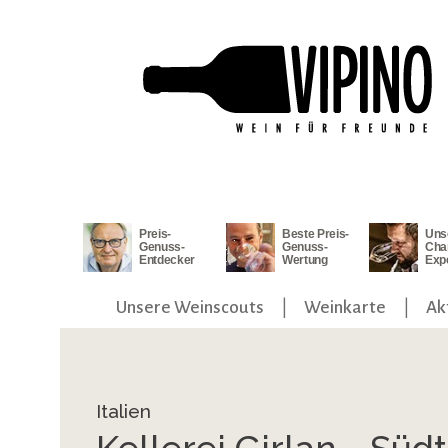
ngen
Zur Hauptnavigation springen
Preis-
Beste Preis-
Uns
Genuss-
Genuss-
Cha
Entdecker
Wertung
Exp
Unsere Weinscouts
Weinkarte
Ak
Italien