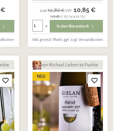
 €
10,85 €
12,80 €
statt
UVP
Inhalt:
0.75L
(14,47 € / 1L)
x
b
In den Warenkorb
andkosten
Inkl. gesetzl. MwSt. ggf. zzgl. Versandkosten
unkte
von Michael Liebert 99 Punkte
NEU