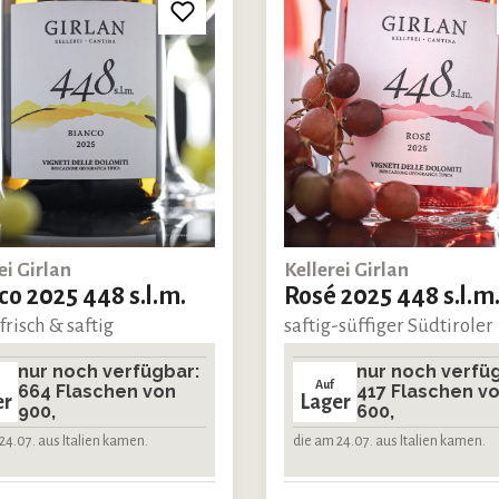
ei Girlan
Kellerei Girlan
co 2025 448 s.l.m.
Rosé 2025 448 s.l.m
 frisch & saftig
saftig-süffiger Südtiroler
nur noch verfügbar:
nur noch verfü
Auf
664 Flaschen von
417 Flaschen v
er
Lager
900,
600,
24.07. aus Italien kamen.
die am 24.07. aus Italien kamen.