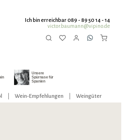
Ich bin erreichbar 089 - 89 50 14 - 14
victor.baumann@vipino.de
Unsere
ain
Spürnase für
Spanien
l
Wein-Empfehlungen
Weingüter