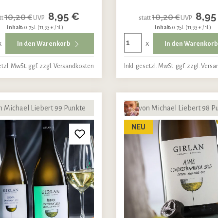
8,95 €
8,95
10,20 €
10,20 €
tt
UVP
statt
UVP
Inhalt:
0.75L
(11,93 € / 1L)
Inhalt:
0.75L
(11,93 € / 1L)
x
x
In den Warenkorb
In den Warenkor
etzl. MwSt. ggf. zzgl. Versandkosten
Inkl. gesetzl. MwSt. ggf. zzgl. Vers
n Michael Liebert 99 Punkte
von Michael Liebert 98 P
NEU