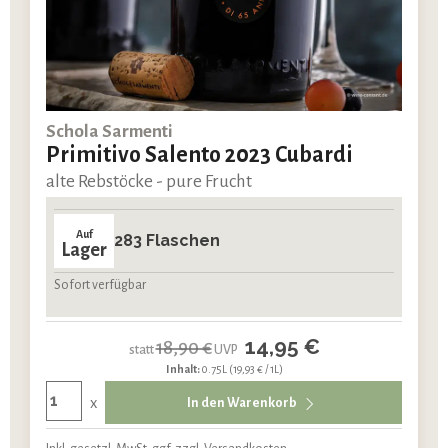
Schola Sarmenti
Primitivo Salento 2023 Cubardi
alte Rebstöcke - pure Frucht
Auf
283 Flaschen
Lager
Sofort verfügbar
14,95 €
18,90 €
statt
UVP
Inhalt:
0.75L
(19,93 € / 1L)
x
In den Warenkorb