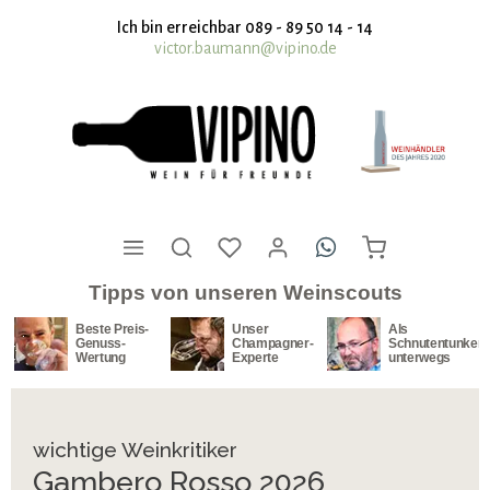
nhalt springen
Ich bin erreichbar 089 - 89 50 14 - 14
victor.baumann@vipino.de
Tipps von unseren Weinscouts
Unser
Als
Unser
Champagner-
Schnutentunker
Südafrika-
Experte
unterwegs
Spezialist
wichtige Weinkritiker
Gambero Rosso 2026