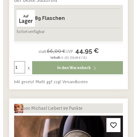
der beste Südtirols
Auf
89 Flaschen
Lager
Sofort verfügbar
44,95 €
66,00 €
statt
UVP
Inhalt:
0.75L
(59,93 € / 1L)
x
In den Warenkorb
Inkl. gesetzl. MwSt. ggf. zzgl. Versandkosten
von Michael Liebert 99 Punkte