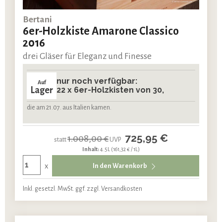
Bertani
6er-Holzkiste Amarone Classico
2016
drei Gläser für Eleganz und Finesse
nur noch verfügbar:
Auf
Lager
22 x 6er-Holzkisten von 30,
die am 21.07. aus Italien kamen.
725,95 €
1.008,00 €
statt
UVP
Inhalt:
4.5L
(161,32 € / 1L)
x
In den Warenkorb
Inkl. gesetzl. MwSt. ggf. zzgl. Versandkosten