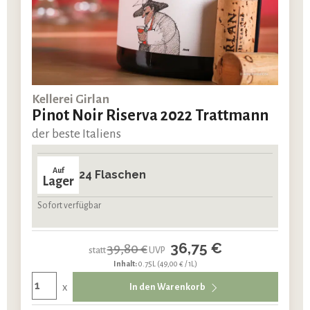
Kellerei Girlan
Pinot Noir Riserva 2022 Trattmann
der beste Italiens
Auf
24 Flaschen
Lager
Sofort verfügbar
36,75 €
39,80 €
statt
UVP
Inhalt:
0.75L
(49,00 € / 1L)
x
In den Warenkorb