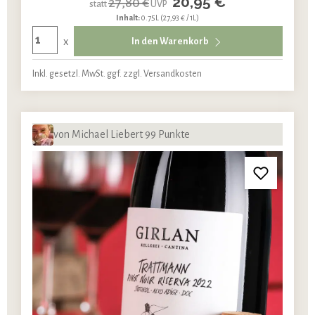
20,95 €
27,80 €
statt
UVP
Inhalt:
0.75L
(27,93 € / 1L)
x
In den Warenkorb
Inkl. gesetzl. MwSt. ggf. zzgl. Versandkosten
von Michael Liebert 99 Punkte