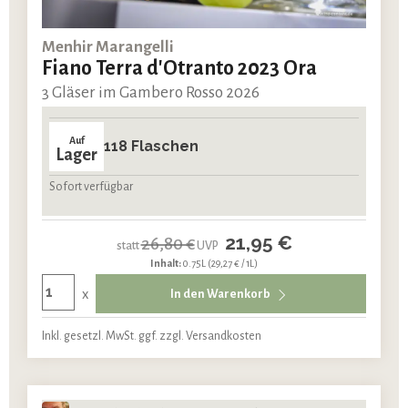
Menhir Marangelli
Fiano Terra d'Otranto 2023 Ora
3 Gläser im Gambero Rosso 2026
Auf
118 Flaschen
Lager
Sofort verfügbar
21,95 €
26,80 €
statt
UVP
Inhalt:
0.75L
(29,27 € / 1L)
x
In den Warenkorb
Inkl. gesetzl. MwSt. ggf. zzgl. Versandkosten