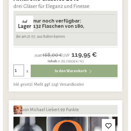
drei Gläser für Eleganz und Finesse
nur noch verfügbar:
Auf
Lager
132 Flaschen von 180,
die am 21.07. aus Italien kamen.
119,95 €
168,00 €
statt
UVP
Inhalt:
0.75L
(159,93 € / 1L)
x
In den Warenkorb
Inkl. gesetzl. MwSt. ggf. zzgl. Versandkosten
von Michael Liebert 99 Punkte