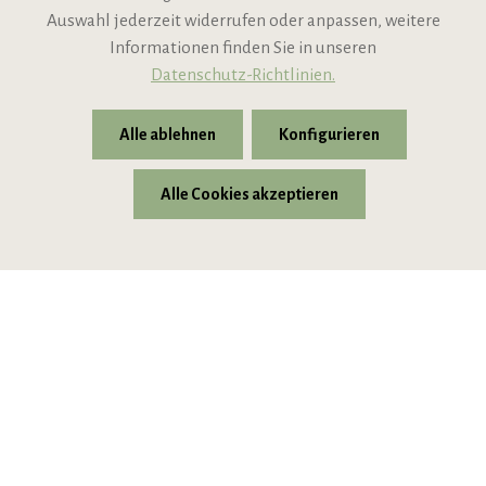
Support
Auswahl jederzeit widerrufen oder anpassen, weitere
Informationen finden Sie in unseren
Datenschutz-Richtlinien.
Alle ablehnen
Konfigurieren
Alle Cookies akzeptieren
* Alle Preise inkl. gesetzl. Mehrwertsteuer zzgl.
Versandkosten
© 2026 VIPINO - Wein für Freunde