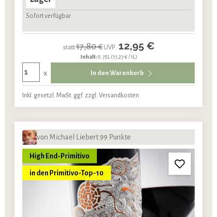
Sofort verfügbar
12,95 €
17,80 €
statt
UVP
Inhalt:
0.75L
(17,27 € / 1L)
x
In den Warenkorb
Inkl. gesetzl. MwSt. ggf. zzgl. Versandkosten
von Michael Liebert 99 Punkte
High End-Primitivo
in den Primitivo-Top-10