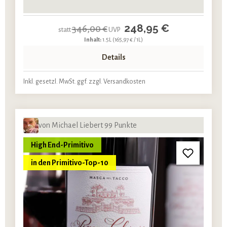
248,95 €
346,00 €
statt
UVP
Inhalt:
1.5L
(165,97 € / 1L)
Details
Inkl. gesetzl. MwSt. ggf. zzgl. Versandkosten
von Michael Liebert 99 Punkte
High End-Primitivo
in den Primitivo-Top-10