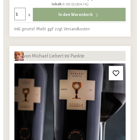
Inhalt:
0.75L
(27,93 € / 1L)
x
In den Warenkorb
Inkl. gesetzl. MwSt. ggf. zzgl. Versandkosten
von Michael Liebert 99 Punkte