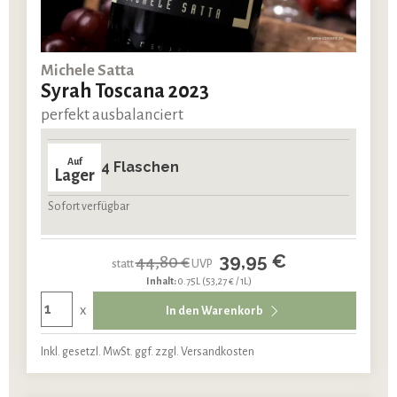
Michele Satta
Syrah Toscana 2023
perfekt ausbalanciert
Auf
4 Flaschen
Lager
Sofort verfügbar
39,95 €
44,80 €
statt
UVP
Inhalt:
0.75L
(53,27 € / 1L)
x
In den Warenkorb
Inkl. gesetzl. MwSt. ggf. zzgl. Versandkosten