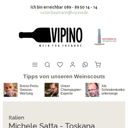
nhalt springen
Ich bin erreichbar 089 - 89 50 14 - 14
victor.baumann@vipino.de
Tipps von unseren Weinscouts
Beste Preis-
Unser
Als
Genuss-
Champagner-
Schnutentunker
Wertung
Experte
unterwegs
Italien
Michele Satta - Toskana