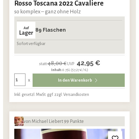
Rosso Toscana 2022 Cavaliere
so komplex – ganz ohne Holz
Auf
89 Flaschen
Lager
Sofort verfügbar
42,95 €
48,00 €
statt
UVP
Inhalt:
0.75L
(57,27 € / 1L)
x
In den Warenkorb
Inkl. gesetzl. MwSt. ggf. zzgl. Versandkosten
von Michael Liebert 99 Punkte