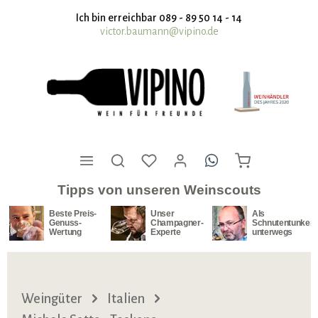
nhalt springen
Ich bin erreichbar 089 - 89 50 14 - 14
victor.baumann@vipino.de
Tipps von unseren Weinscouts
Beste Preis-
Unser
Als
Genuss-
Champagner-
Schnutentunker
Wertung
Experte
unterwegs
Weingüter
Italien