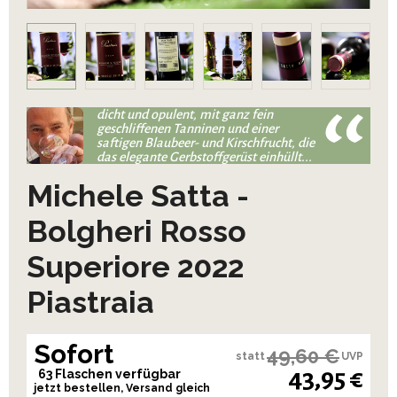
dicht und opulent, mit ganz fein
geschliffenen Tanninen und einer
saftigen Blaubeer- und Kirschfrucht, die
das elegante Gerbstoffgerüst einhüllt...
Michele Satta -
Bolgheri Rosso
Superiore 2022
Piastraia
Sofort
49,60 €
statt
UVP
43,95 €
63 Flaschen verfügbar
jetzt bestellen, Versand gleich