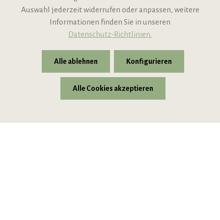
Support
Auswahl jederzeit widerrufen oder anpassen, weitere
Informationen finden Sie in unseren
Datenschutz-Richtlinien.
Alle ablehnen
Konfigurieren
Alle Cookies akzeptieren
* Alle Preise inkl. gesetzl. Mehrwertsteuer zzgl.
Versandkosten
© 2026 VIPINO - Wein für Freunde