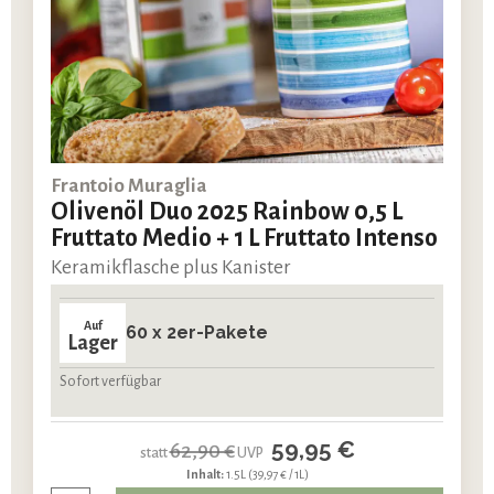
Frantoio Muraglia
Olivenöl Duo 2025 Rainbow 0,5 L
Fruttato Medio + 1 L Fruttato Intenso
Keramikflasche plus Kanister
Auf
60 x 2er-Pakete
Lager
Sofort verfügbar
59,95 €
62,90 €
statt
UVP
Inhalt:
1.5L
(39,97 € / 1L)