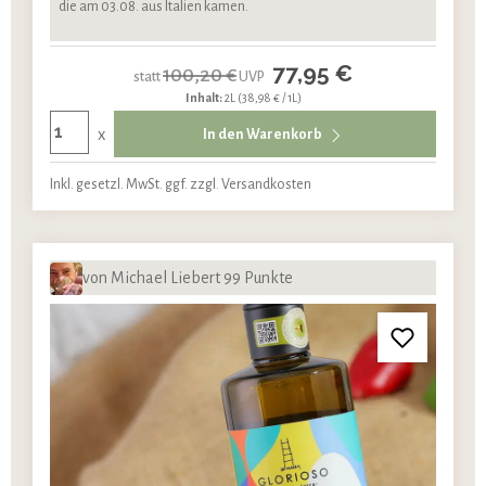
die am 03.08. aus Italien kamen.
77,95 €
100,20 €
statt
UVP
Inhalt:
2L
(38,98 € / 1L)
x
In den Warenkorb
Inkl. gesetzl. MwSt. ggf. zzgl. Versandkosten
von Michael Liebert 99 Punkte