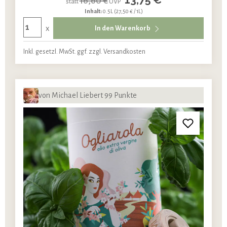
16,60 €
statt
UVP
Inhalt:
0.5L
(27,50 € / 1L)
x
In den Warenkorb
Inkl. gesetzl. MwSt. ggf. zzgl. Versandkosten
von Michael Liebert 99 Punkte