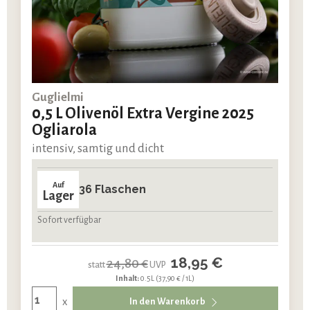
Guglielmi
0,5 L Olivenöl Extra Vergine 2025
Ogliarola
intensiv, samtig und dicht
Auf
36 Flaschen
Lager
Sofort verfügbar
18,95 €
24,80 €
statt
UVP
Inhalt:
0.5L
(37,90 € / 1L)
x
In den Warenkorb