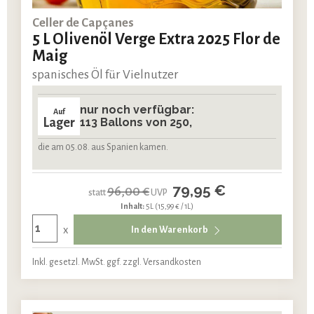
Celler de Capçanes
5 L Olivenöl Verge Extra 2025 Flor de
Maig
spanisches Öl für Vielnutzer
nur noch verfügbar:
Auf
Lager
113 Ballons von 250,
die am 05.08. aus Spanien kamen.
79,95 €
96,00 €
statt
UVP
Inhalt:
5L
(15,99 € / 1L)
x
In den Warenkorb
Inkl. gesetzl. MwSt. ggf. zzgl. Versandkosten