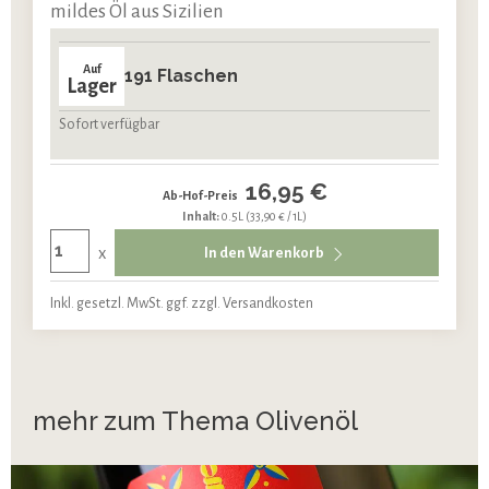
mildes Öl aus Sizilien
Auf
191 Flaschen
Lager
Sofort verfügbar
16,95 €
Ab-Hof-Preis
Inhalt:
0.5L
(33,90 € / 1L)
x
In den Warenkorb
Inkl. gesetzl. MwSt. ggf. zzgl. Versandkosten
mehr zum Thema Olivenöl