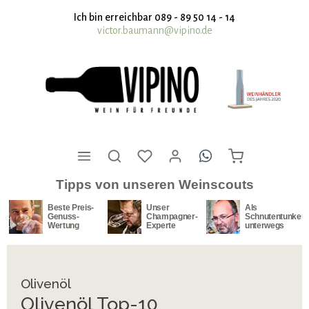
nhalt springen
Ich bin erreichbar 089 - 89 50 14 - 14
victor.baumann@vipino.de
Tipps von unseren Weinscouts
Unser
Als
Unser
Champagner-
Schnutentunker
Südafrika-
Experte
unterwegs
Spezialist
Olivenöl
Olivenöl Top-10