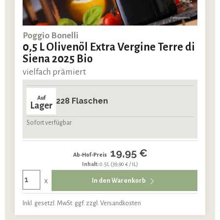
Poggio Bonelli
0,5 L Olivenöl Extra Vergine Terre di
Siena 2025 Bio
vielfach prämiert
Auf
228 Flaschen
Lager
Sofort verfügbar
19,95 €
Ab-Hof-Preis
Inhalt:
0.5L
(39,90 € / 1L)
x
In den Warenkorb
Inkl. gesetzl. MwSt. ggf. zzgl. Versandkosten