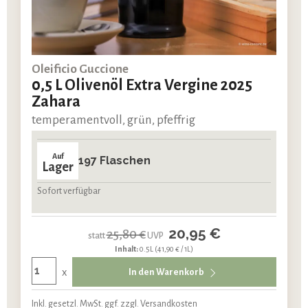
Oleificio Guccione
0,5 L Olivenöl Extra Vergine 2025
Zahara
temperamentvoll, grün, pfeffrig
Auf
197 Flaschen
Lager
Sofort verfügbar
20,95 €
25,80 €
statt
UVP
Inhalt:
0.5L
(41,90 € / 1L)
x
In den Warenkorb
Inkl. gesetzl. MwSt. ggf. zzgl. Versandkosten