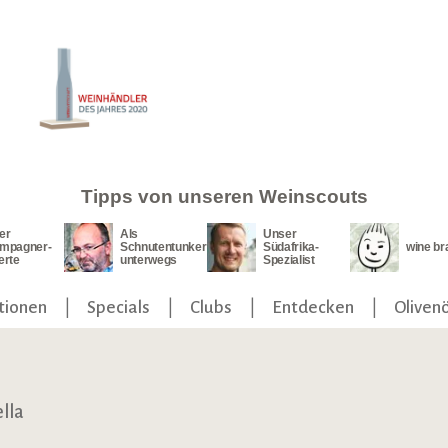
Tipps von unseren Weinscouts
er
Als
Unser
mpagner-
Schnutentunker
Südafrika-
wine br
erte
unterwegs
Spezialist
tionen
Specials
Clubs
Entdecken
Olivenö
ella