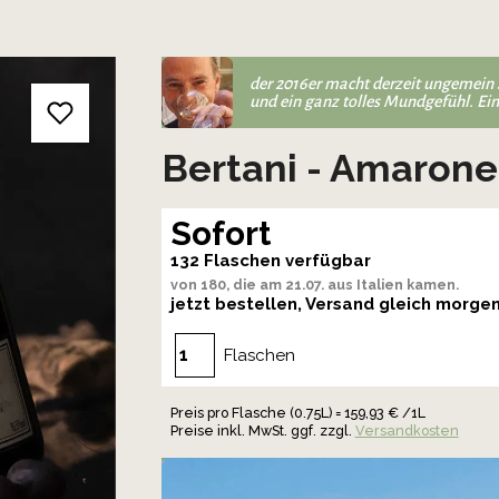
der 2016er macht derzeit ungemein 
und ein ganz tolles Mundgefühl. Ein
Bertani - Amarone
Sofort
132 Flaschen verfügbar
von 180, die am 21.07. aus Italien kamen.
jetzt bestellen, Versand gleich morge
Flaschen
Preis pro Flasche (0.75L) = 159,93 € /1L
Preise inkl. MwSt. ggf. zzgl.
Versandkosten