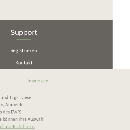
Support
Registrieren
Kontakt
Jobs & Karriere
Impressum
B2B
 und Tags. Diese
Newsletter
nen, Anmelde-
lb des EWR)
ie können Ihre Auswahl
chutz-Richtlinien.