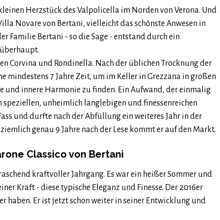
 kleinen Herzstück des Valpolicella im Norden von Verona. Und
illa Novare von Bertani, vielleicht das schönste Anwesen in
er Familie Bertani - so die Sage - entstand durch ein
 überhaupt.
ten Corvina und Rondinella. Nach der üblichen Trocknung der
 mindestens 7 Jahre Zeit, um im Keller in Grezzana in großen
e und innere Harmonie zu finden. Ein Aufwand, der einmalig
n speziellen, unheimlich langlebigen und finessenreichen
 Fass und durfte nach der Abfüllung ein weiteres Jahr in der
ziemlich genau 9 Jahre nach der Lese kommt er auf den Markt.
rone Classico von Bertani
berraschend kraftvoller Jahrgang. Es war ein heißer Sommer und
iner Kraft - diese typische Eleganz und Finesse. Der 2016er
r haben. Er ist jetzt schon weiter in seiner Entwicklung und