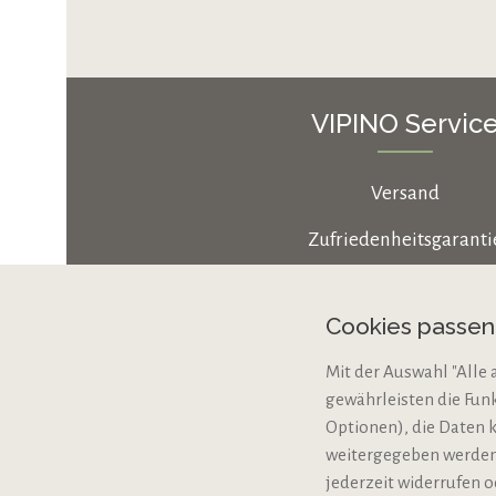
VIPINO Servic
Versand
Zufriedenheitsgaranti
Zahlungsarten
Cookies passe
Cookie-Einstellungen
Mit der Auswahl "Alle 
Bio-Zertifizierung
gewährleisten die Fun
VERTRAG WIDERRUFE
Optionen), die Daten 
weitergegeben werden,
jederzeit widerrufen o