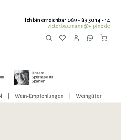
Ich bin erreichbar 089 - 89 50 14 - 14
victor.baumann@vipino.de
Unsere
ain
Spürnase für
Spanien
l
Wein-Empfehlungen
Weingüter