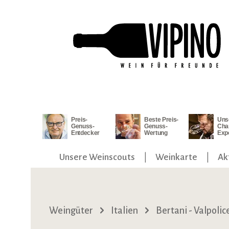
ngen
Zur Hauptnavigation springen
Preis-
Beste Preis-
Uns
Genuss-
Genuss-
Cha
Entdecker
Wertung
Exp
Unsere Weinscouts
Weinkarte
Ak
Weingüter
Italien
Bertani - Valpolic