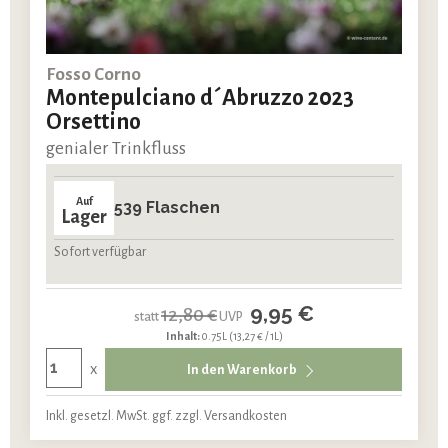
Fosso Corno
Montepulciano d´Abruzzo 2023
Orsettino
genialer Trinkfluss
Auf
539 Flaschen
Lager
Sofort verfügbar
9,95 €
12,80 €
statt
UVP
Inhalt:
0.75L
(13,27 € / 1L)
x
In den Warenkorb
Inkl. gesetzl. MwSt. ggf. zzgl. Versandkosten