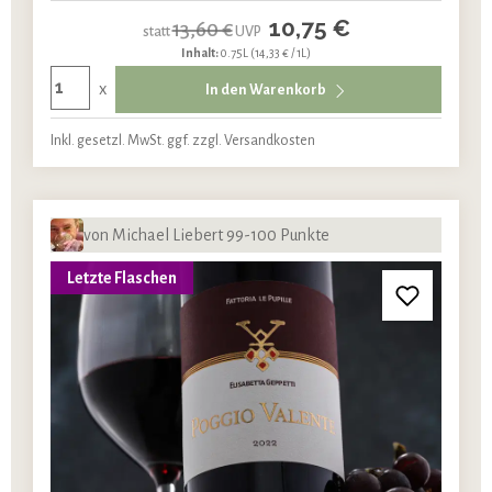
10,75 €
13,60 €
statt
UVP
Inhalt:
0.75L
(14,33 € / 1L)
x
In den Warenkorb
Inkl. gesetzl. MwSt. ggf. zzgl. Versandkosten
von Michael Liebert 99-100 Punkte
Letzte Flaschen