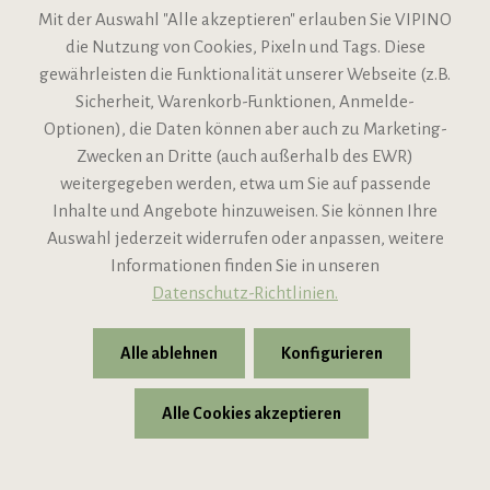
Chianti Colli Fiorentini Riserva 2019
Mit der Auswahl "Alle akzeptieren" erlauben Sie VIPINO
Badia a Corte
die Nutzung von Cookies, Pixeln und Tags. Diese
Einzellage - ultraelegant & saftig
gewährleisten die Funktionalität unserer Webseite (z.B.
Sicherheit, Warenkorb-Funktionen, Anmelde-
Optionen), die Daten können aber auch zu Marketing-
Auf
53 Flaschen
Lager
Zwecken an Dritte (auch außerhalb des EWR)
weitergegeben werden, etwa um Sie auf passende
Sofort verfügbar
Inhalte und Angebote hinzuweisen. Sie können Ihre
Auswahl jederzeit widerrufen oder anpassen, weitere
24,95 €
29,80 €
statt
UVP
Informationen finden Sie in unseren
Inhalt:
0.75L
(33,27 € / 1L)
Datenschutz-Richtlinien.
x
In den Warenkorb
Alle ablehnen
Konfigurieren
Inkl. gesetzl. MwSt. ggf. zzgl. Versandkosten
Alle Cookies akzeptieren
von Michael Liebert 98 Punkte