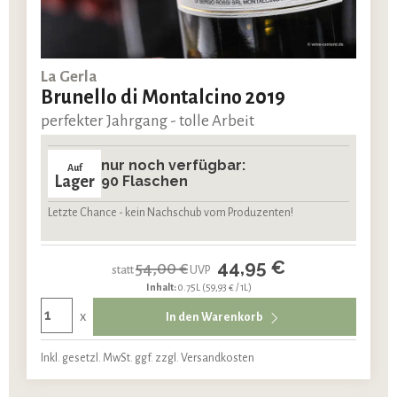
La Gerla
Brunello di Montalcino 2019
perfekter Jahrgang - tolle Arbeit
nur noch verfügbar:
Auf
Lager
90 Flaschen
Letzte Chance - kein Nachschub vom Produzenten!
44,95 €
54,00 €
statt
UVP
Inhalt:
0.75L
(59,93 € / 1L)
x
In den Warenkorb
Inkl. gesetzl. MwSt. ggf. zzgl. Versandkosten