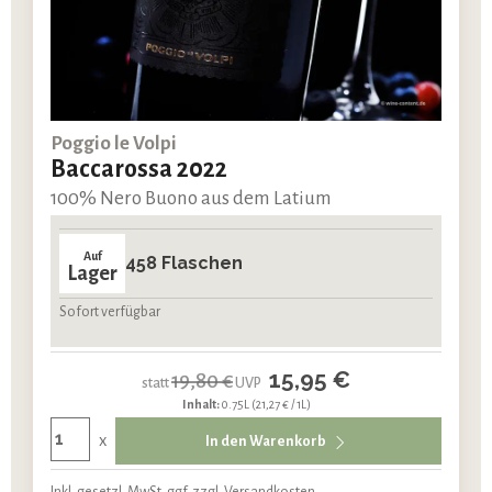
Poggio le Volpi
Baccarossa 2022
100% Nero Buono aus dem Latium
Auf
458 Flaschen
Lager
Sofort verfügbar
15,95 €
19,80 €
statt
UVP
Inhalt:
0.75L
(21,27 € / 1L)
x
In den Warenkorb
Inkl. gesetzl. MwSt. ggf. zzgl. Versandkosten