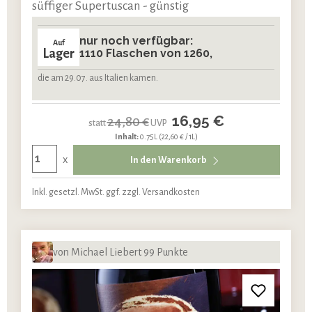
süffiger Supertuscan - günstig
nur noch verfügbar:
Auf
Lager
1110 Flaschen von 1260,
die am 29.07. aus Italien kamen.
16,95 €
24,80 €
statt
UVP
Inhalt:
0.75L
(22,60 € / 1L)
x
In den Warenkorb
Inkl. gesetzl. MwSt. ggf. zzgl. Versandkosten
von Michael Liebert 99 Punkte