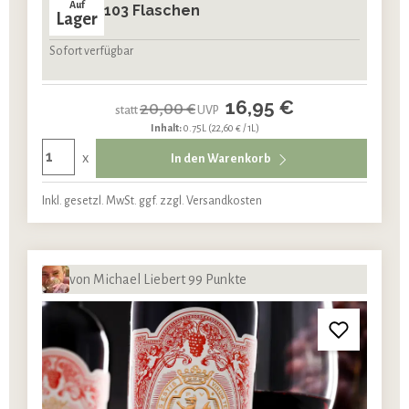
Auf
103 Flaschen
Lager
Sofort verfügbar
16,95 €
20,00 €
statt
UVP
Inhalt:
0.75L
(22,60 € / 1L)
x
In den Warenkorb
Inkl. gesetzl. MwSt. ggf. zzgl. Versandkosten
von Michael Liebert 99 Punkte