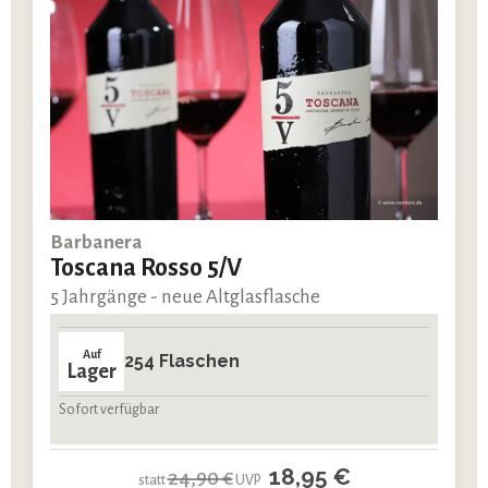
Barbanera
Toscana Rosso 5/V
5 Jahrgänge - neue Altglasflasche
Auf
254 Flaschen
Lager
Sofort verfügbar
18,95 €
24,90 €
statt
UVP