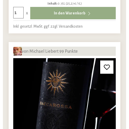
Inhalt:
0.75L
(25,27 € / 1L)
x
In den Warenkorb
Inkl. gesetzl. MwSt. ggf. zzgl. Versandkosten
von Michael Liebert 99 Punkte