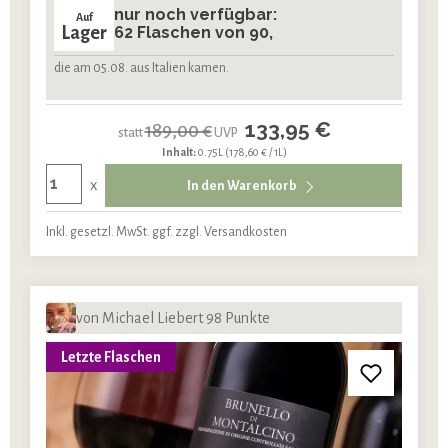
nur noch verfügbar:
Auf
Lager
62 Flaschen von 90,
die am 05.08. aus Italien kamen.
133,95 €
189,00 €
statt
UVP
Inhalt:
0.75L
(178,60 € / 1L)
x
In den Warenkorb
Inkl. gesetzl. MwSt. ggf. zzgl. Versandkosten
von Michael Liebert 98 Punkte
Letzte Flaschen