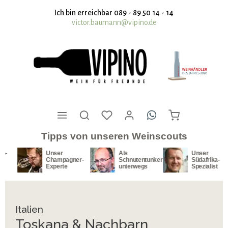
nhalt springen
Ich bin erreichbar 089 - 89 50 14 - 14
victor.baumann@vipino.de
Tipps von unseren Weinscouts
Unser
Als
Unser
Champagner-
Schnutentunker
Südafrika-
Experte
unterwegs
Spezialist
Italien
Toskana & Nachbarn