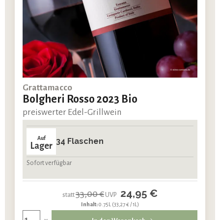
Grattamacco
Bolgheri Rosso 2023 Bio
preiswerter Edel-Grillwein
Auf
34 Flaschen
Lager
Sofort verfügbar
24,95 €
33,00 €
statt
UVP
Inhalt:
0.75L
(33,27 € / 1L)