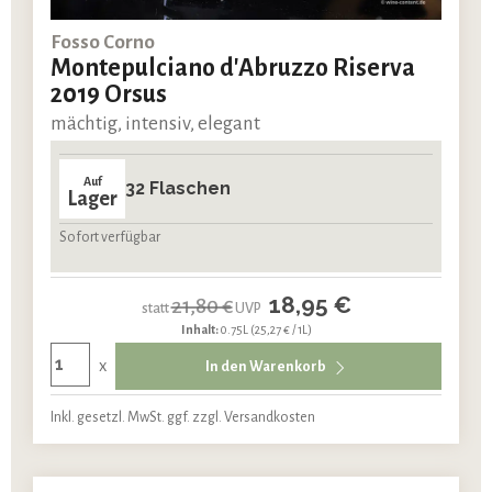
Fosso Corno
Montepulciano d'Abruzzo Riserva
2019 Orsus
mächtig, intensiv, elegant
Auf
32 Flaschen
Lager
Sofort verfügbar
18,95 €
21,80 €
statt
UVP
Inhalt:
0.75L
(25,27 € / 1L)
x
In den Warenkorb
Inkl. gesetzl. MwSt. ggf. zzgl. Versandkosten