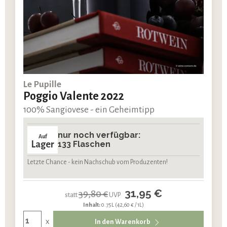
Le Pupille
Poggio Valente 2022
100% Sangiovese - ein Geheimtipp
nur noch verfügbar:
Auf
Lager
133 Flaschen
Letzte Chance - kein Nachschub vom Produzenten!
31,95 €
39,80 €
statt
UVP
Inhalt:
0.75L
(42,60 € / 1L)
x
In den Warenkorb