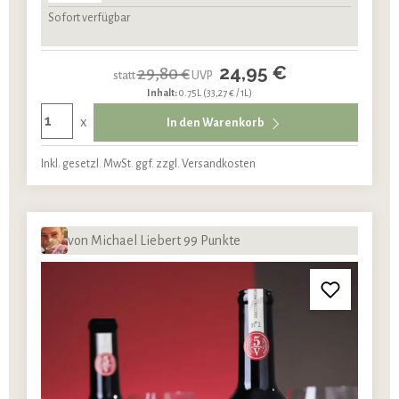
Sofort verfügbar
24,95 €
29,80 €
statt
UVP
Inhalt:
0.75L
(33,27 € / 1L)
x
In den Warenkorb
Inkl. gesetzl. MwSt. ggf. zzgl. Versandkosten
von Michael Liebert 99 Punkte