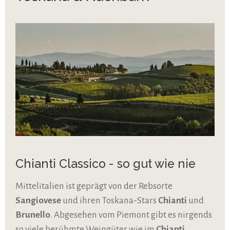
Chianti Classico - so gut wie nie
Mittelitalien ist geprägt von der Rebsorte
Sangiovese
und ihren Toskana-Stars
Chianti
und
Brunello
. Abgesehen vom Piemont gibt es nirgends
so viele berühmte Weingüter wie im
Chianti