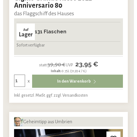
Anniversario 80
das Flaggschiff des Hauses
Auf
131 Flaschen
Lager
Sofort verfügbar
23,95 €
39,90 €
statt
UVP
Inhalt:
0.75L
(31,93 € / 1L)
x
In den Warenkorb
Inkl. gesetzl. MwSt. ggf. zzgl. Versandkosten
Geheimtipp aus Umbrien