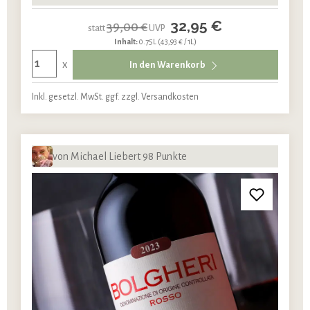
32,95 €
39,00 €
statt
UVP
Inhalt:
0.75L
(43,93 € / 1L)
x
In den Warenkorb
Inkl. gesetzl. MwSt. ggf. zzgl. Versandkosten
von Michael Liebert 98 Punkte