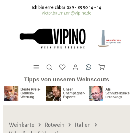
nhalt springen
Ich bin erreichbar 089 - 89 50 14 - 14
victor.baumann@vipino.de
Tipps von unseren Weinscouts
Beste Preis-
Unser
Als
Genuss-
Champagner-
Schnutentunker
Wertung
Experte
unterwegs
Weinkarte
Rotwein
Italien