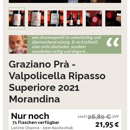
sein Aromenprofil ist vielschichtig und
überraschend würzig. Er ist kraftvoll,
aber nicht überladen, sondern
wunderbar saftig und elegant...
Graziano Prà -
Valpolicella Ripasso
Superiore 2021
Morandina
Nur noch
26,80 €
statt
UVP
21,95 €
71 Flaschen verfügbar
Letzte Chance - kein Nachschub