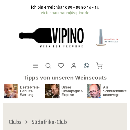
nhalt springen
Ich bin erreichbar 089 - 89 50 14 - 14
victor.baumann@vipino.de
Tipps von unseren Weinscouts
Beste Preis-
Unser
Als
Genuss-
Champagner-
Schnutentunker
Wertung
Experte
unterwegs
Clubs
Südafrika-Club