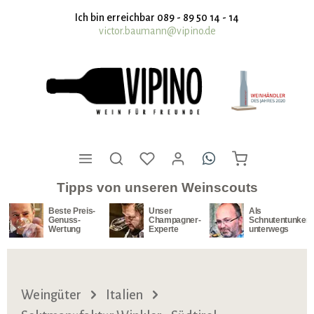
nhalt springen
Ich bin erreichbar 089 - 89 50 14 - 14
victor.baumann@vipino.de
Tipps von unseren Weinscouts
Beste Preis-
Unser
Als
Genuss-
Champagner-
Schnutentunker
Wertung
Experte
unterwegs
Weingüter
Italien