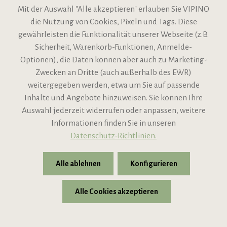
Mit der Auswahl "Alle akzeptieren" erlauben Sie VIPINO
Sofort verfügbar
die Nutzung von Cookies, Pixeln und Tags. Diese
gewährleisten die Funktionalität unserer Webseite (z.B.
205,95 €
240,00 €
statt
UVP
Sicherheit, Warenkorb-Funktionen, Anmelde-
Inhalt:
1.5L
(137,30 € / 1L)
Optionen), die Daten können aber auch zu Marketing-
x
Zwecken an Dritte (auch außerhalb des EWR)
In den Warenkorb
weitergegeben werden, etwa um Sie auf passende
Inkl. gesetzl. MwSt. ggf. zzgl. Versandkosten
Inhalte und Angebote hinzuweisen. Sie können Ihre
Auswahl jederzeit widerrufen oder anpassen, weitere
Informationen finden Sie in unseren
Datenschutz-Richtlinien.
von Michael Liebert 99 Punkte
Alle ablehnen
Konfigurieren
Alle Cookies akzeptieren