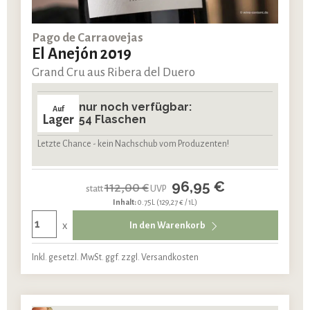
Pago de Carraovejas
El Anejón 2019
Grand Cru aus Ribera del Duero
nur noch verfügbar:
Auf
Lager
54 Flaschen
Letzte Chance - kein Nachschub vom Produzenten!
96,95 €
112,00 €
statt
UVP
Inhalt:
0.75L
(129,27 € / 1L)
x
In den Warenkorb
Inkl. gesetzl. MwSt. ggf. zzgl. Versandkosten