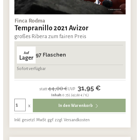
Finca Rodma
Tempranillo 2021 Avizor
großes Ribera zum fairen Preis
Auf
97 Flaschen
Lager
Sofort verfügbar
31,95 €
44,00 €
statt
UVP
Inhalt:
0.75L
(42,60 € / 1L)
x
In den Warenkorb
Inkl. gesetzl. MwSt. ggf. zzgl. Versandkosten