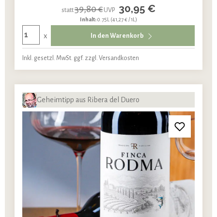
30,95 €
39,80 €
statt
UVP
Inhalt:
0.75L
(41,27 € / 1L)
x
In den Warenkorb
Inkl. gesetzl. MwSt. ggf. zzgl. Versandkosten
Geheimtipp aus Ribera del Duero