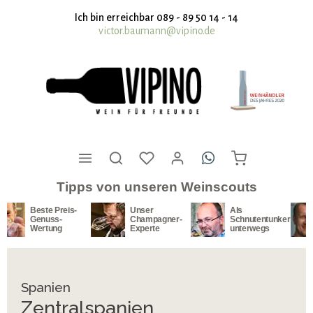
nhalt springen
Ich bin erreichbar 089 - 89 50 14 - 14
victor.baumann@vipino.de
Tipps von unseren Weinscouts
Unser
Als
Unser
Champagner-
Schnutentunker
Südafrika-
Experte
unterwegs
Spezialist
Spanien
Zentralspanien