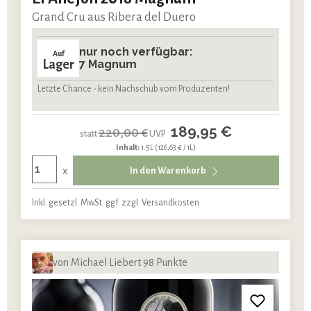
Grand Cru aus Ribera del Duero
nur noch verfügbar:
Auf
Lager
7 Magnum
Letzte Chance - kein Nachschub vom Produzenten!
189,95 €
220,00 €
statt
UVP
Inhalt:
1.5L
(126,63 € / 1L)
x
In den Warenkorb
Inkl. gesetzl. MwSt. ggf. zzgl. Versandkosten
von Michael Liebert 98 Punkte