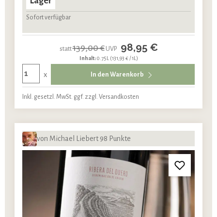
Lager
Sofort verfügbar
98,95 €
139,00 €
statt
UVP
Inhalt:
0.75L
(131,93 € / 1L)
x
In den Warenkorb
Inkl. gesetzl. MwSt. ggf. zzgl. Versandkosten
von Michael Liebert 98 Punkte