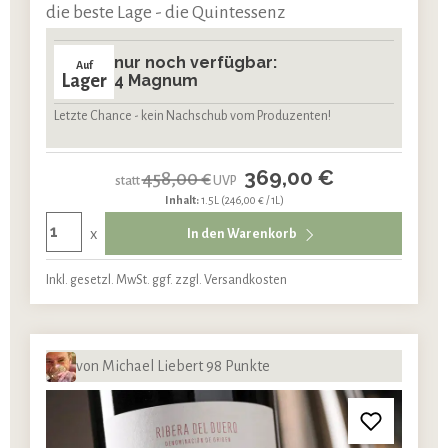
die beste Lage - die Quintessenz
nur noch verfügbar:
Auf
Lager
4 Magnum
Letzte Chance - kein Nachschub vom Produzenten!
369,00 €
458,00 €
statt
UVP
Inhalt:
1.5L
(246,00 € / 1L)
x
In den Warenkorb
Inkl. gesetzl. MwSt. ggf. zzgl. Versandkosten
von Michael Liebert 98 Punkte