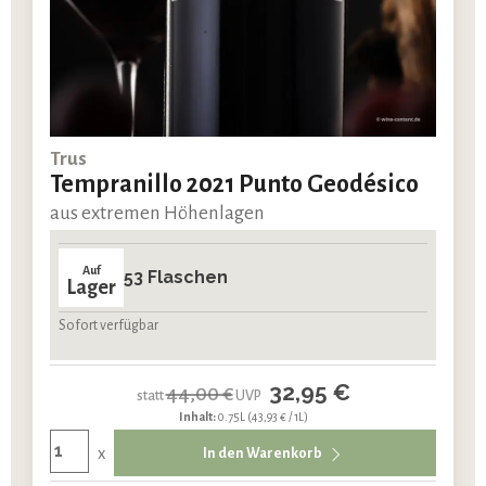
Trus
Tempranillo 2021 Punto Geodésico
aus extremen Höhenlagen
Auf
53 Flaschen
Lager
Sofort verfügbar
32,95 €
44,00 €
statt
UVP
Inhalt:
0.75L
(43,93 € / 1L)
x
In den Warenkorb