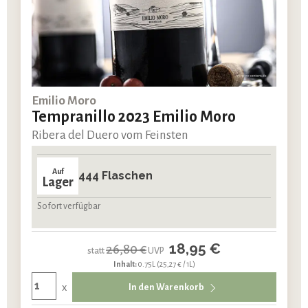
Emilio Moro
Tempranillo 2023 Emilio Moro
Ribera del Duero vom Feinsten
Auf
444 Flaschen
Lager
Sofort verfügbar
18,95 €
26,80 €
statt
UVP
Inhalt:
0.75L
(25,27 € / 1L)
x
In den Warenkorb