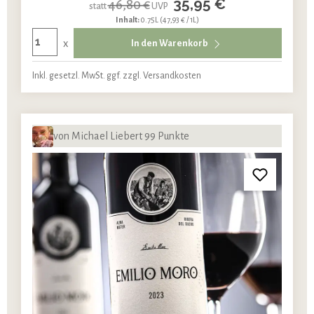
35,95 €
46,80 €
statt
UVP
Inhalt:
0.75L
(47,93 € / 1L)
x
In den Warenkorb
Inkl. gesetzl. MwSt. ggf. zzgl. Versandkosten
von Michael Liebert 99 Punkte