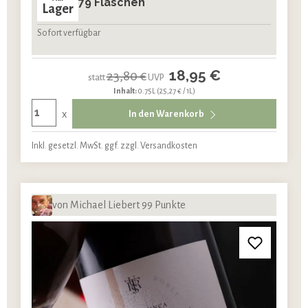
79 Flaschen
Lager
Sofort verfügbar
18,95 €
23,80 €
statt
UVP
Inhalt:
0.75L
(25,27 € / 1L)
x
In den Warenkorb
Inkl. gesetzl. MwSt. ggf. zzgl. Versandkosten
von Michael Liebert 99 Punkte