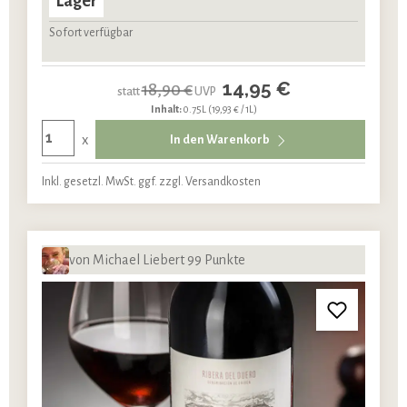
Lager
Sofort verfügbar
14,95 €
18,90 €
statt
UVP
Inhalt:
0.75L
(19,93 € / 1L)
x
In den Warenkorb
Inkl. gesetzl. MwSt. ggf. zzgl. Versandkosten
von Michael Liebert 99 Punkte