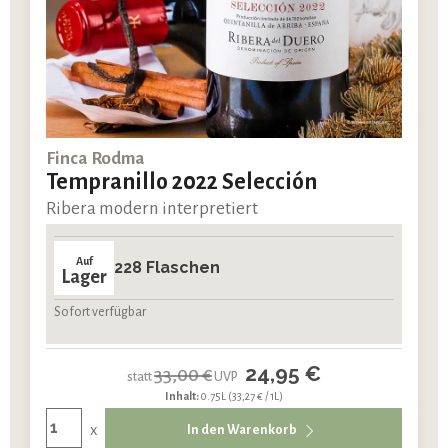
Finca Rodma
Tempranillo 2022 Selección
Ribera modern interpretiert
Auf
228 Flaschen
Lager
Sofort verfügbar
24,95 €
33,00 €
statt
UVP
Inhalt:
0.75L
(33,27 € / 1L)
x
In den Warenkorb