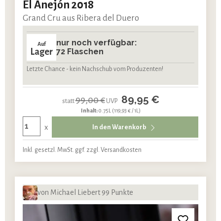
El Anejón 2018
Grand Cru aus Ribera del Duero
nur noch verfügbar:
Auf
Lager
72 Flaschen
Letzte Chance - kein Nachschub vom Produzenten!
89,95 €
99,00 €
statt
UVP
Inhalt:
0.75L
(119,93 € / 1L)
x
In den Warenkorb
Inkl. gesetzl. MwSt. ggf. zzgl. Versandkosten
von Michael Liebert 99 Punkte