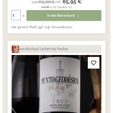
85,95 €
113,00 €
statt
UVP
Inhalt:
0.75L
(114,60 € / 1L)
x
In den Warenkorb
Inkl. gesetzl. MwSt. ggf. zzgl. Versandkosten
von Michael Liebert 99 Punkte