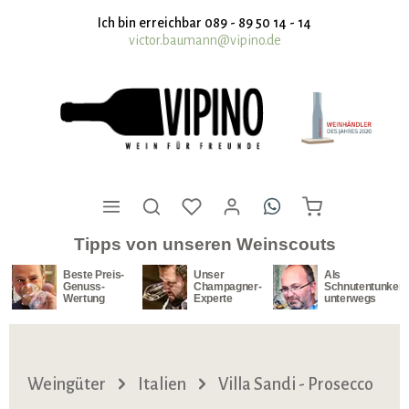
nhalt springen
Ich bin erreichbar 089 - 89 50 14 - 14
victor.baumann@vipino.de
Tipps von unseren Weinscouts
Beste Preis-
Unser
Als
Genuss-
Champagner-
Schnutentunker
Wertung
Experte
unterwegs
Weingüter
Italien
Villa Sandi - Prosecco