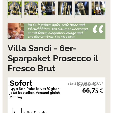
im Duft grüner Apfel, reife Birne und
Pfirsichblüten. Am Gaumen überzeugt
er mit feiner, eleganter Perlage und
straffer Struktur. Ein Klassiker...
Villa Sandi - 6er-
Sparpaket Prosecco il
Fresco Brut
Sofort
87,60 €
statt
UVP
66,75 €
49 x 6er-Pakete verfügbar
jetzt bestellen, Versand gleich
Montag
x 6er-Pakete