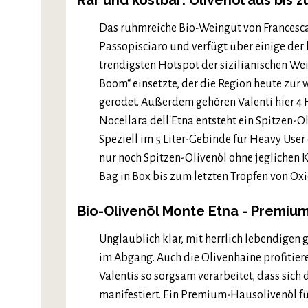
Rar und kostbar: Olivenöl aus bis
Das ruhmreiche Bio-Weingut von Francesca,
Passopisciaro und verfügt über einige de
trendigsten Hotspot der sizilianischen Wei
Boom“ einsetzte, der die Region heute zur 
gerodet. Außerdem gehören Valenti hier 4 
Nocellara dell'Etna entsteht ein Spitzen-O
Speziell im 5 Liter-Gebinde für Heavy Use
nur noch Spitzen-Olivenöl ohne jeglichen
Bag in Box bis zum letzten Tropfen von Oxi
Bio-Olivenöl Monte Etna - Premiu
Unglaublich klar, mit herrlich lebendigen 
im Abgang. Auch die Olivenhaine profitie
Valentis so sorgsam verarbeitet, dass sich
manifestiert. Ein Premium-Hausolivenöl f