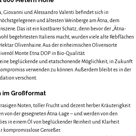
 zu 800 Metern Höhe
 Giovanni und Alessandro Valenti befindet sich in
r höchstgelegenen und ältesten Weinberge am Ätna, dem
nszene. Das ist ein kostbarer Schatz, denn bevor der „Ätna-
wohl begehrtesten Italiens macht, wurden viele alte Rebflächen
Hektar Olivenhaine. Aus der einheimischen Olivensorte
livenöl Monte Etna DOP in Bio-Qualität.
r eine beglückende und etatschonende Möglichkeit, in Zukunft
 Kompromiss verwenden zu können. Außerdem bleibt es in der
dation verschont.
m im Großformat
grasigen Noten, toller Frucht und dezent herber Kräuterigkeit
ren von der gesegneten Ätna-Lage – und werden von den
 dies in einem Öl von beglückender Reinheit und Klarheit
ür kompromisslose Genießer.