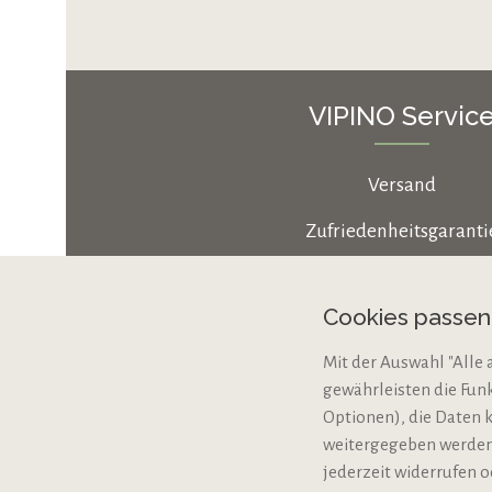
VIPINO Servic
Versand
Zufriedenheitsgaranti
Zahlungsarten
Cookies passe
Cookie-Einstellungen
Mit der Auswahl "Alle 
Bio-Zertifizierung
gewährleisten die Fun
VERTRAG WIDERRUFE
Optionen), die Daten 
weitergegeben werden,
jederzeit widerrufen o