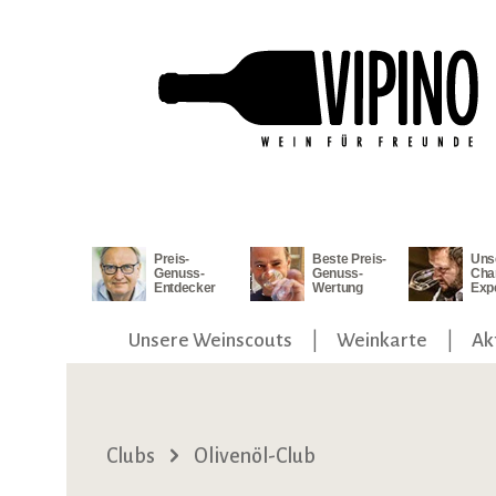
ngen
Zur Hauptnavigation springen
Preis-
Beste Preis-
Uns
Genuss-
Genuss-
Cha
Entdecker
Wertung
Exp
Unsere Weinscouts
Weinkarte
Ak
Clubs
Olivenöl-Club