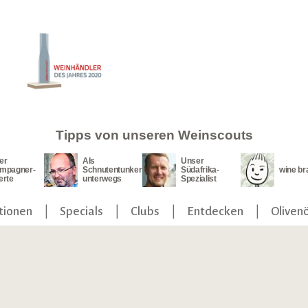
Tipps von unseren Weinscouts
er
Als
Unser
mpagner-
Schnutentunker
Südafrika-
wine br
erte
unterwegs
Spezialist
tionen
Specials
Clubs
Entdecken
Olivenö