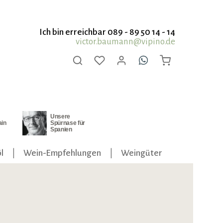
Ich bin erreichbar 089 - 89 50 14 - 14
victor.baumann@vipino.de
Unsere
ain
Spürnase für
Spanien
l
Wein-Empfehlungen
Weingüter