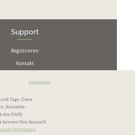
Support
Registrieren
Kontakt
Jobs & Karriere
Impressum
B2B
 und Tags. Diese
Newsletter
nen, Anmelde-
lb des EWR)
ie können Ihre Auswahl
chutz-Richtlinien.