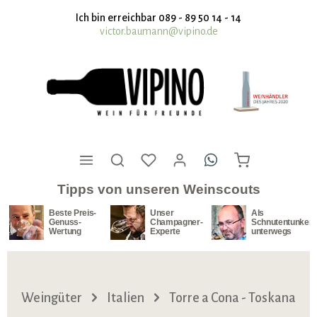
nhalt springen
Ich bin erreichbar 089 - 89 50 14 - 14
victor.baumann@vipino.de
Tipps von unseren Weinscouts
Beste Preis-
Unser
Als
Genuss-
Champagner-
Schnutentunker
Wertung
Experte
unterwegs
Weingüter
Italien
Torre a Cona - Toskana