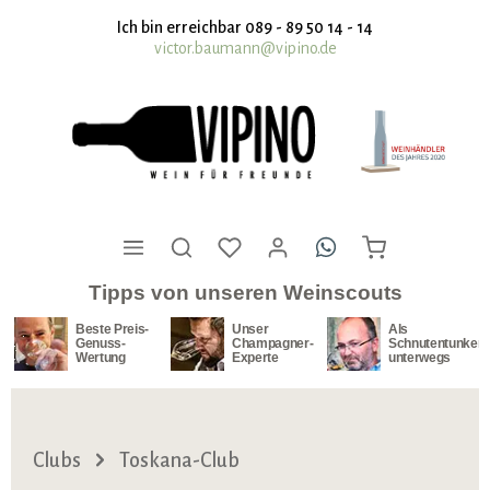
nhalt springen
Ich bin erreichbar 089 - 89 50 14 - 14
victor.baumann@vipino.de
Tipps von unseren Weinscouts
Beste Preis-
Unser
Als
Genuss-
Champagner-
Schnutentunker
Wertung
Experte
unterwegs
Clubs
Toskana-Club