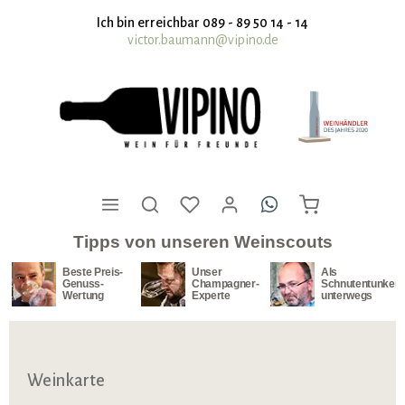
nhalt springen
Ich bin erreichbar 089 - 89 50 14 - 14
victor.baumann@vipino.de
Tipps von unseren Weinscouts
Beste Preis-
Unser
Als
Genuss-
Champagner-
Schnutentunker
Wertung
Experte
unterwegs
Weinkarte