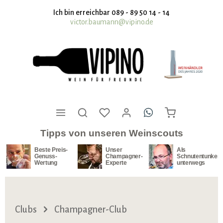
nhalt springen
Ich bin erreichbar 089 - 89 50 14 - 14
victor.baumann@vipino.de
Tipps von unseren Weinscouts
Beste Preis-
Unser
Als
Genuss-
Champagner-
Schnutentunker
Wertung
Experte
unterwegs
Clubs
Champagner-Club