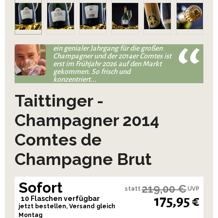
ein genialer Jahrgang für die großen
Champagner und der 2014er Comtes ist
erst im Frühjahr 2026 auf den Markt
gekommen. So frisch und
konzentriert...
Taittinger -
Champagner 2014
Comtes de
Champagne Brut
Sofort
219,00 €
statt
UVP
175,95 €
10 Flaschen verfügbar
jetzt bestellen, Versand gleich
Montag