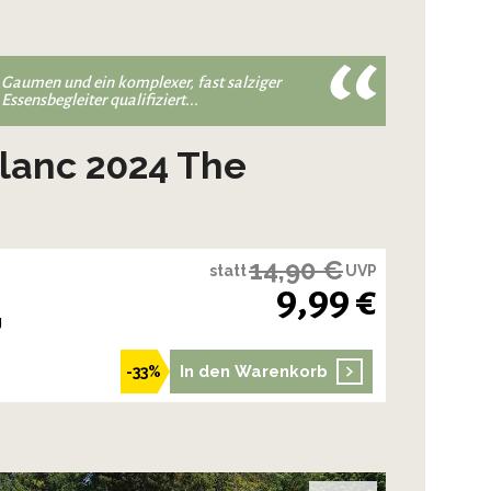
m Gaumen und ein komplexer, fast salziger
ssensbegleiter qualifiziert...
Blanc 2024 The
14,90 €
statt
UVP
9,99 €
g
In den Warenkorb
-33%