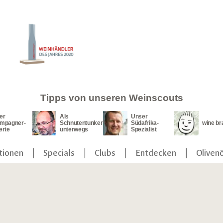
Tipps von unseren Weinscouts
er
Als
Unser
mpagner-
Schnutentunker
Südafrika-
wine br
erte
unterwegs
Spezialist
tionen
Specials
Clubs
Entdecken
Olivenö