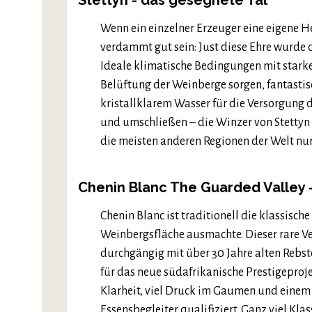
Stettyn - das gesegnete Tal
Wenn ein einzelner Erzeuger eine eigene
verdammt gut sein: Just diese Ehre wurde 
Ideale klimatische Bedingungen mit stark
Belüftung der Weinberge sorgen, fantastis
kristallklarem Wasser für die Versorgung d
und umschließen – die Winzer von Stettyn
die meisten anderen Regionen der Welt nu
Chenin Blanc The Guarded Valley -
Chenin Blanc ist traditionell die klassisc
Weinbergsfläche ausmachte. Dieser rare Ver
durchgängig mit über 30 Jahre alten Rebstö
für das neue südafrikanische Prestigeproje
Klarheit, viel Druck im Gaumen und einem 
Essensbegleiter qualifiziert. Ganz viel Klas