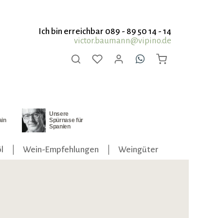
Ich bin erreichbar 089 - 89 50 14 - 14
victor.baumann@vipino.de
Unsere
ain
Spürnase für
Spanien
l
Wein-Empfehlungen
Weingüter