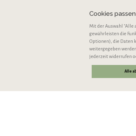
Zahlungsarten
Cookies passe
Cookie-Einstellungen
Mit der Auswahl "Alle 
Bio-Zertifizierung
gewährleisten die Fun
VERTRAG WIDERRUFE
Optionen), die Daten 
weitergegeben werden,
jederzeit widerrufen o
Alle 
© 2026 VIPINO - Wein für Freunde