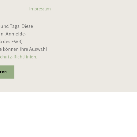
Jobs & Karriere
Impressum
B2B
 und Tags. Diese
Newsletter
nen, Anmelde-
lb des EWR)
ie können Ihre Auswahl
chutz-Richtlinien.
eren
andkosten