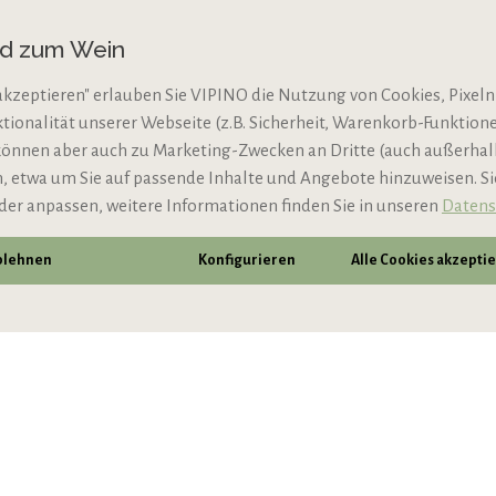
Datenschutz
nd zum Wein
AGB
akzeptieren" erlauben Sie VIPINO die Nutzung von Cookies, Pixeln
Impressum
ktionalität unserer Webseite (z.B. Sicherheit, Warenkorb-Funktio
N
Jugendschutz
können aber auch zu Marketing-Zwecken an Dritte (auch außerha
 etwa um Sie auf passende Inhalte und Angebote hinzuweisen. S
der anpassen, weitere Informationen finden Sie in unseren
Datens
ablehnen
Konfigurieren
Alle Cookies akzepti
* Alle Preise inkl. gesetzl. Mehrwertsteuer zzgl.
Vers