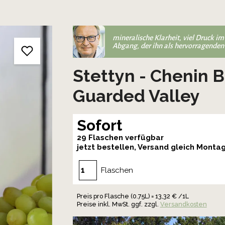
mineralische Klarheit, viel Druck i
Abgang, der ihn als hervorragenden E
Stettyn - Chenin 
Guarded Valley
Sofort
29 Flaschen verfügbar
jetzt bestellen, Versand gleich Monta
Flaschen
Preis pro Flasche (0.75L) = 13,32 € /1L
Preise inkl. MwSt. ggf. zzgl.
Versandkosten