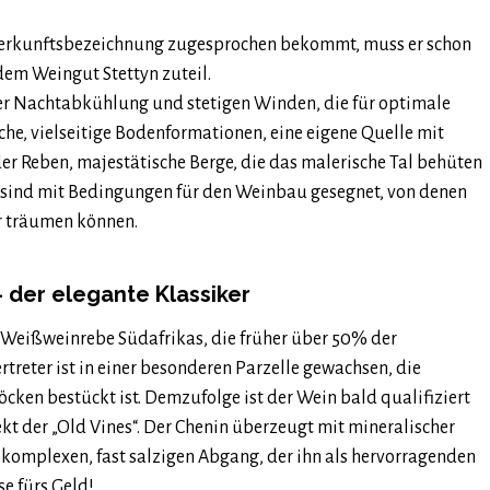
 Herkunftsbezeichnung zugesprochen bekommt, muss er schon
dem Weingut Stettyn zuteil.
er Nachtabkühlung und stetigen Winden, die für optimale
che, vielseitige Bodenformationen, eine eigene Quelle mit
er Reben, majestätische Berge, die das malerische Tal behüten
 sind mit Bedingungen für den Weinbau gesegnet, von denen
r träumen können.
 der elegante Klassiker
he Weißweinrebe Südafrikas, die früher über 50% der
treter ist in einer besonderen Parzelle gewachsen, die
cken bestückt ist. Demzufolge ist der Wein bald qualifiziert
kt der „Old Vines“. Der Chenin überzeugt mit mineralischer
komplexen, fast salzigen Abgang, der ihn als hervorragenden
se fürs Geld!