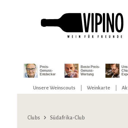
ngen
Zur Hauptnavigation springen
Preis-
Beste Preis-
Uns
Genuss-
Genuss-
Cha
Entdecker
Wertung
Exp
Unsere Weinscouts
Weinkarte
Ak
Clubs
Südafrika-Club