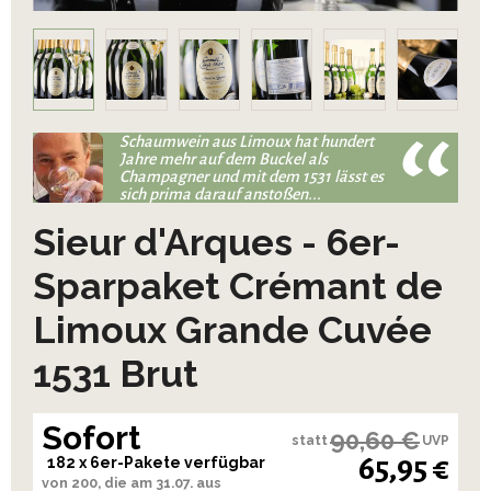
Schaumwein aus Limoux hat hundert
Jahre mehr auf dem Buckel als
Champagner und mit dem 1531 lässt es
sich prima darauf anstoßen...
Sieur d'Arques - 6er-
Sparpaket Crémant de
Limoux Grande Cuvée
1531 Brut
Sofort
90,60 €
statt
UVP
65,95 €
182 x 6er-Pakete verfügbar
von 200, die am 31.07. aus