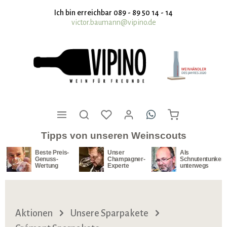
nhalt springen
Ich bin erreichbar 089 - 89 50 14 - 14
victor.baumann@vipino.de
Tipps von unseren Weinscouts
Beste Preis-
Unser
Als
Genuss-
Champagner-
Schnutentunker
Wertung
Experte
unterwegs
Aktionen
Unsere Sparpakete