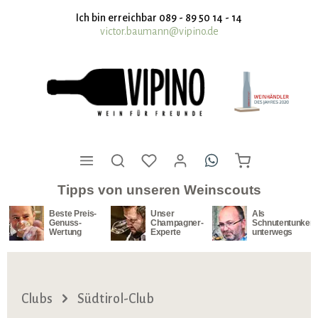
nhalt springen
Ich bin erreichbar 089 - 89 50 14 - 14
victor.baumann@vipino.de
Tipps von unseren Weinscouts
Beste Preis-
Unser
Als
Genuss-
Champagner-
Schnutentunker
Wertung
Experte
unterwegs
Clubs
Südtirol-Club