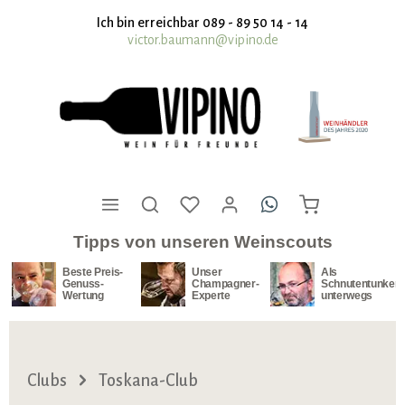
nhalt springen
Ich bin erreichbar 089 - 89 50 14 - 14
victor.baumann@vipino.de
Tipps von unseren Weinscouts
Beste Preis-
Unser
Als
Genuss-
Champagner-
Schnutentunker
Wertung
Experte
unterwegs
Clubs
Toskana-Club