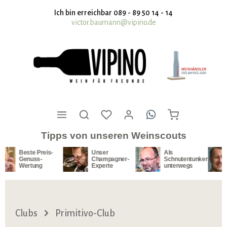
nhalt springen
Ich bin erreichbar 089 - 89 50 14 - 14
victor.baumann@vipino.de
Tipps von unseren Weinscouts
is-
Unser
Als
Unser
Champagner-
Schnutentunker
Südafrika-
Experte
unterwegs
Spezialist
Clubs
Primitivo-Club