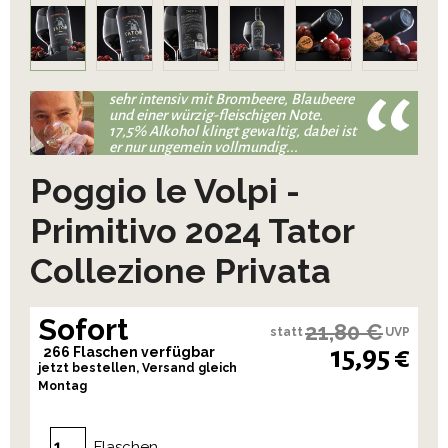
sehr intensiv mit Brombeere, Blaubeere
und einer würzig-fleischigen Note.
17,5% Alkohol klingt gewaltig, dabei ist
er nur ungemein vollmundig...
Poggio le Volpi -
Primitivo 2024 Tator
Collezione Privata
Sofort
21,80 €
statt
UVP
15,95 €
266 Flaschen verfügbar
jetzt bestellen, Versand gleich
Montag
Flaschen