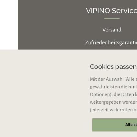
VIPINO Servic
Versand
Zufriedenheitsgaranti
Zahlungsarten
Cookies passe
Cookie-Einstellungen
Mit der Auswahl "Alle 
Bio-Zertifizierung
gewährleisten die Fun
VERTRAG WIDERRUFE
Optionen), die Daten 
weitergegeben werden,
jederzeit widerrufen o
Alle 
© 2026 VIPINO - Wein für Freunde