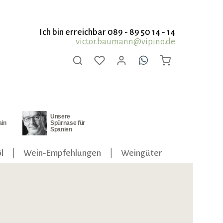
Ich bin erreichbar 089 - 89 50 14 - 14
victor.baumann@vipino.de
Unsere
ain
Spürnase für
Spanien
l
Wein-Empfehlungen
Weingüter