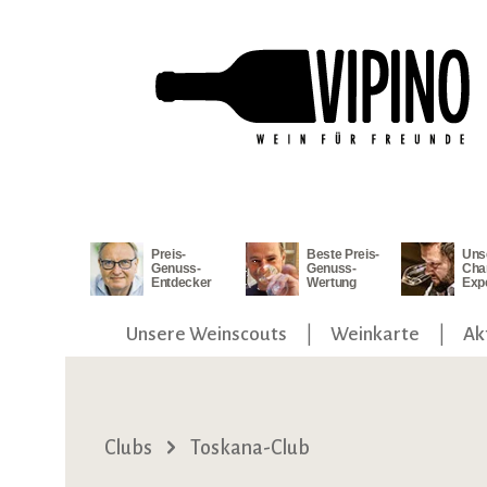
ngen
Zur Hauptnavigation springen
Preis-
Beste Preis-
Uns
Genuss-
Genuss-
Cha
Entdecker
Wertung
Exp
Unsere Weinscouts
Weinkarte
Ak
Clubs
Toskana-Club