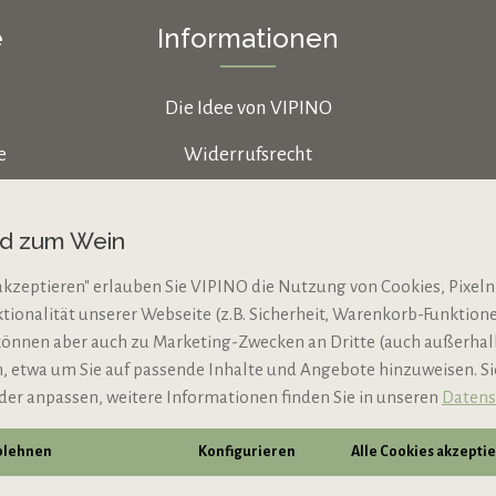
e
Informationen
Die Idee von VIPINO
e
Widerrufsrecht
Datenschutz
nd zum Wein
AGB
akzeptieren" erlauben Sie VIPINO die Nutzung von Cookies, Pixeln
Impressum
ktionalität unserer Webseite (z.B. Sicherheit, Warenkorb-Funktio
N
Jugendschutz
können aber auch zu Marketing-Zwecken an Dritte (auch außerha
 etwa um Sie auf passende Inhalte und Angebote hinzuweisen. S
der anpassen, weitere Informationen finden Sie in unseren
Datens
ablehnen
Konfigurieren
Alle Cookies akzepti
* Alle Preise inkl. gesetzl. Mehrwertsteuer zzgl.
Vers