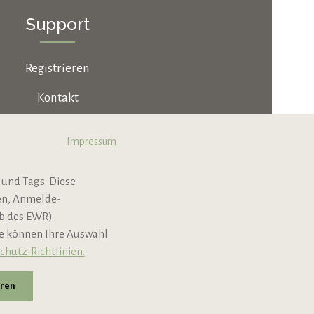
Support
Registrieren
Kontakt
Jobs & Karriere
Impressum
B2B
 und Tags. Diese
Newsletter
nen, Anmelde-
lb des EWR)
ie können Ihre Auswahl
chutz-Richtlinien.
eren
andkosten