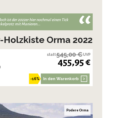
och ist der 2022er hier nochmal einen Tick
skelprotz mit Manieren...
-Holzkiste Orma 2022
545,00 €
statt
UVP
455,95 €
g
In den Warenkorb
-16%
Podere Orma