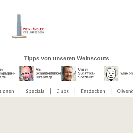
Tipps von unseren Weinscouts
er
Als
Unser
mpagner-
Schnutentunker
Südafrika-
wine br
erte
unterwegs
Spezialist
tionen
Specials
Clubs
Entdecken
Olivenö