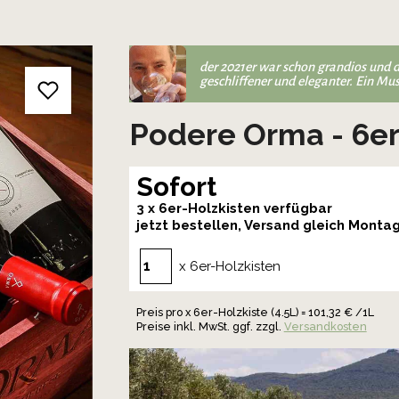
der 2021er war schon grandios und d
geschliffener und eleganter. Ein Mu
Podere Orma - 6er
Sofort
3 x 6er-Holzkisten verfügbar
jetzt bestellen, Versand gleich Monta
x 6er-Holzkisten
Preis pro x 6er-Holzkiste (4.5L) = 101,32 € /1L
Preise inkl. MwSt. ggf. zzgl.
Versandkosten