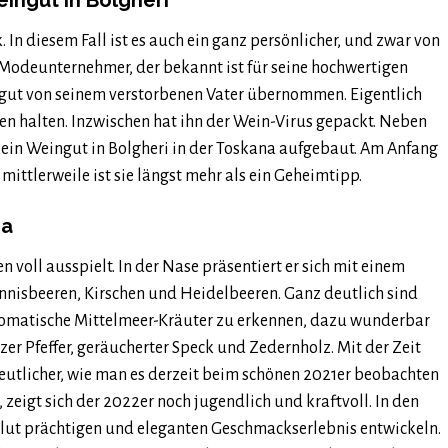
ingut in Bolgheri
In diesem Fall ist es auch ein ganz persönlicher, und zwar von
 Modeunternehmer, der bekannt ist für seine hochwertigen
gut von seinem verstorbenen Vater übernommen. Eigentlich
hren halten. Inzwischen hat ihn der Wein-Virus gepackt. Neben
 ein Weingut in Bolgheri in der Toskana aufgebaut. Am Anfang
mittlerweile ist sie längst mehr als ein Geheimtipp.
ma
n voll ausspielt. In der Nase präsentiert er sich mit einem
annisbeeren, Kirschen und Heidelbeeren. Ganz deutlich sind
romatische Mittelmeer-Kräuter zu erkennen, dazu wunderbar
 Pfeffer, geräucherter Speck und Zedernholz. Mit der Zeit
eutlicher, wie man es derzeit beim schönen 2021er beobachten
, zeigt sich der 2022er noch jugendlich und kraftvoll. In den
olut prächtigen und eleganten Geschmackserlebnis entwickeln.