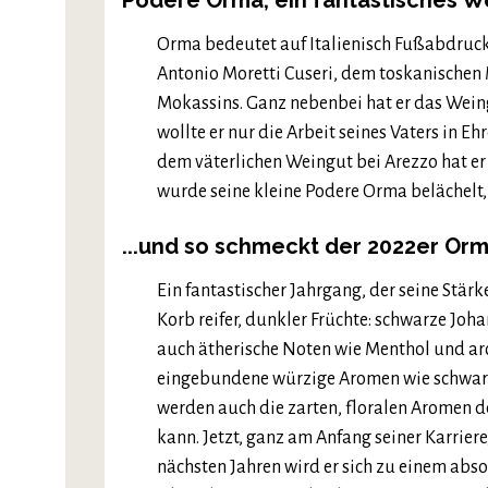
Podere Orma, ein fantastisches We
Orma bedeutet auf Italienisch Fußabdruck. 
Antonio Moretti Cuseri, dem toskanischen
Mokassins. Ganz nebenbei hat er das Wein
wollte er nur die Arbeit seines Vaters in E
dem väterlichen Weingut bei Arezzo hat er
wurde seine kleine Podere Orma belächelt, 
...und so schmeckt der 2022er Or
Ein fantastischer Jahrgang, der seine Stärke
Korb reifer, dunkler Früchte: schwarze Joh
auch ätherische Noten wie Menthol und a
eingebundene würzige Aromen wie schwarzer
werden auch die zarten, floralen Aromen d
kann. Jetzt, ganz am Anfang seiner Karriere
nächsten Jahren wird er sich zu einem abs