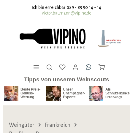
nhalt springen
Ich bin erreichbar 089 - 89 50 14 - 14
victor.baumann@vipino.de
Tipps von unseren Weinscouts
Beste Preis-
Unser
Als
Genuss-
Champagner-
Schnutentunker
Wertung
Experte
unterwegs
Weingüter
Frankreich