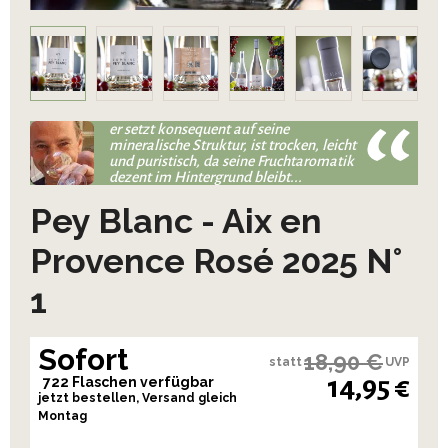
er setzt konsequent auf seine
mineralische Struktur, ist trocken, leicht
und puristisch, da seine Fruchtaromatik
dezent im Hintergrund bleibt...
Pey Blanc - Aix en
Provence Rosé 2025 N°
1
Sofort
18,90 €
statt
UVP
14,95 €
722 Flaschen verfügbar
jetzt bestellen, Versand gleich
Montag