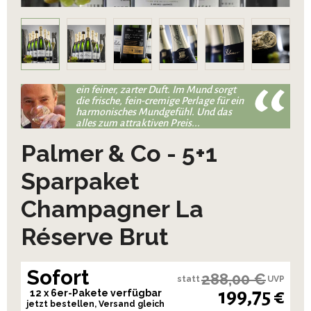
ein feiner, zarter Duft. Im Mund sorgt
die frische, fein-cremige Perlage für ein
harmonisches Mundgefühl. Und das
alles zum attraktiven Preis...
Palmer & Co - 5+1
Sparpaket
Champagner La
Réserve Brut
Sofort
288,00 €
statt
UVP
199,75 €
12 x 6er-Pakete verfügbar
jetzt bestellen, Versand gleich