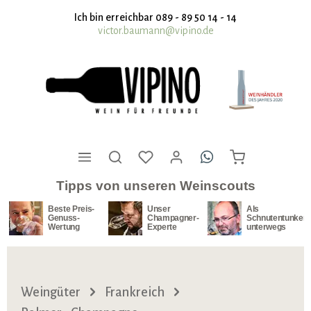
nhalt springen
Ich bin erreichbar 089 - 89 50 14 - 14
victor.baumann@vipino.de
Tipps von unseren Weinscouts
Beste Preis-
Unser
Als
Genuss-
Champagner-
Schnutentunker
Wertung
Experte
unterwegs
Weingüter
Frankreich