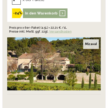
In den Warenkorb
-24%
Preis pro x 6er-Paket (4.5L) = 22,21 € /1L
Preise inkl. MwSt. ggf. zzgl.
Versandkosten
Miraval