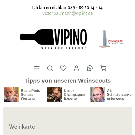
nhalt springen
Ich bin erreichbar 089 - 89 50 14 - 14
victor.baumann@vipino.de
Tipps von unseren Weinscouts
Beste Preis-
Unser
Als
Genuss-
Champagner-
Schnutentunker
Wertung
Experte
unterwegs
Weinkarte