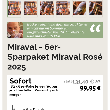
trocken, leicht und doch mit Struktur ist
er nicht nur im Sommer ein
ausgezeichneter Aperitif. Ein eleganter
Rosé mit Promifaktor...
Miraval - 6er-
Sparpaket Miraval Rosé
2025
Sofort
131,40 €
statt
UVP
99,95 €
82 x 6er-Pakete verfügbar
jetzt bestellen, Versand gleich
morgen
x 6er-Pakete