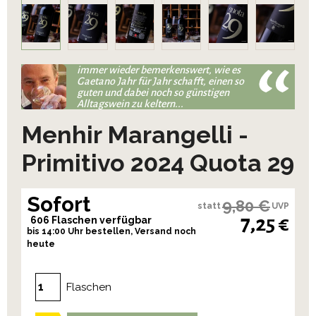
immer wieder bemerkenswert, wie es
Gaetano Jahr für Jahr schafft, einen so
guten und dabei noch so günstigen
Alltagswein zu keltern...
Menhir Marangelli -
Primitivo 2024 Quota 29
Sofort
9,80 €
statt
UVP
7,25 €
606 Flaschen verfügbar
bis 14:00 Uhr bestellen, Versand noch
heute
Flaschen