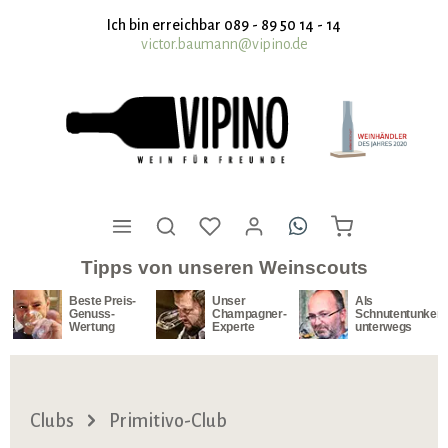
nhalt springen
Ich bin erreichbar 089 - 89 50 14 - 14
victor.baumann@vipino.de
Tipps von unseren Weinscouts
Beste Preis-
Unser
Als
Genuss-
Champagner-
Schnutentunker
Wertung
Experte
unterwegs
Clubs
Primitivo-Club