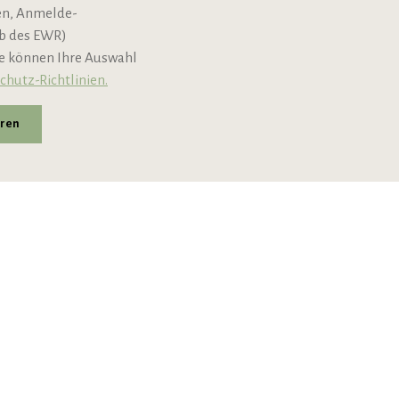
nen, Anmelde-
lb des EWR)
ie können Ihre Auswahl
chutz-Richtlinien.
eren
andkosten