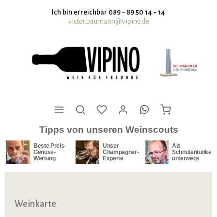
nhalt springen
Ich bin erreichbar 089 - 89 50 14 - 14
victor.baumann@vipino.de
Tipps von unseren Weinscouts
Beste Preis-
Unser
Als
Genuss-
Champagner-
Schnutentunker
Wertung
Experte
unterwegs
Weinkarte