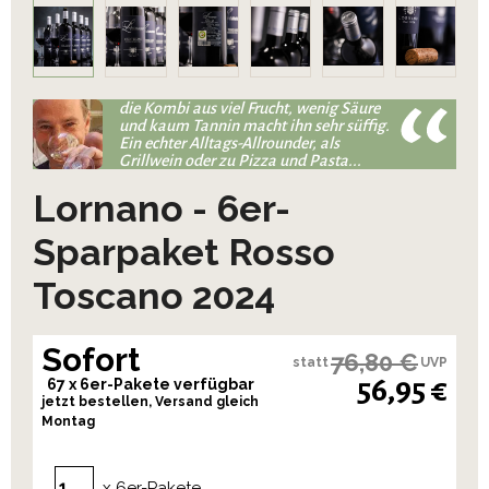
die Kombi aus viel Frucht, wenig Säure
und kaum Tannin macht ihn sehr süffig.
Ein echter Alltags-Allrounder, als
Grillwein oder zu Pizza und Pasta...
Lornano - 6er-
Sparpaket Rosso
Toscano 2024
Sofort
76,80 €
statt
UVP
56,95 €
67 x 6er-Pakete verfügbar
jetzt bestellen, Versand gleich
Montag
x 6er-Pakete