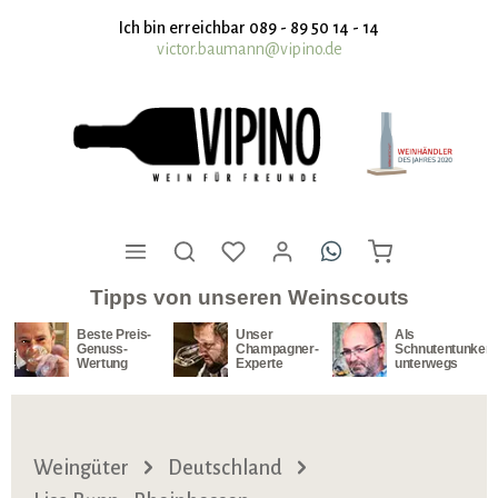
nhalt springen
Ich bin erreichbar 089 - 89 50 14 - 14
victor.baumann@vipino.de
Tipps von unseren Weinscouts
Beste Preis-
Unser
Als
Genuss-
Champagner-
Schnutentunker
Wertung
Experte
unterwegs
Weingüter
Deutschland