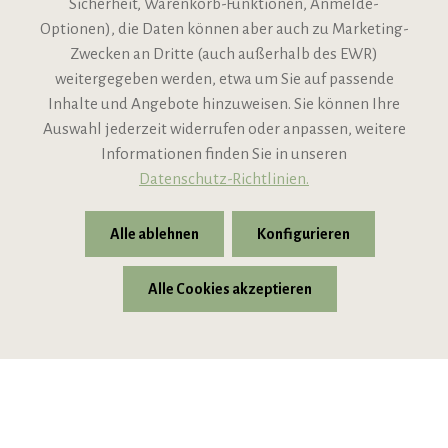
Sicherheit, Warenkorb-Funktionen, Anmelde-
VIPINO Service
Optionen), die Daten können aber auch zu Marketing-
Zwecken an Dritte (auch außerhalb des EWR)
Informationen
weitergegeben werden, etwa um Sie auf passende
Inhalte und Angebote hinzuweisen. Sie können Ihre
Support
Auswahl jederzeit widerrufen oder anpassen, weitere
Informationen finden Sie in unseren
Datenschutz-Richtlinien.
Alle ablehnen
Konfigurieren
Alle Cookies akzeptieren
* Alle Preise inkl. gesetzl. Mehrwertsteuer zzgl.
Versandkosten
© 2026 VIPINO - Wein für Freunde