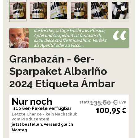
die frische, saftige Frucht aus Pfirsich,
Apfel und Grapefruit ist fantastisch,
dazu diese straffe Mineralität. Perfekt
als Aperitif oder zu Fisch...
Granbazán - 6er-
Sparpaket Albariño
2024 Etiqueta Ámbar
Nur noch
135,60 €
statt
UVP
100,95 €
11 x 6er-Pakete verfügbar
Letzte Chance - kein Nachschub
vom Produzenten!
jetzt bestellen, Versand gleich
Montag