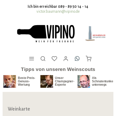
nhalt springen
Ich bin erreichbar 089 - 89 50 14 - 14
victor.baumann@vipino.de
Tipps von unseren Weinscouts
Beste Preis-
Unser
Als
Genuss-
Champagner-
Schnutentunker
Wertung
Experte
unterwegs
Weinkarte