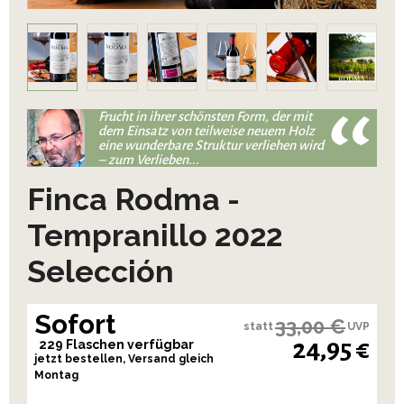
Frucht in ihrer schönsten Form, der mit
dem Einsatz von teilweise neuem Holz
eine wunderbare Struktur verliehen wird
– zum Verlieben...
Finca Rodma -
Tempranillo 2022
Selección
Sofort
33,00 €
statt
UVP
24,95 €
229 Flaschen verfügbar
jetzt bestellen, Versand gleich
Montag