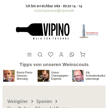
nhalt springen
Ich bin erreichbar 089 - 89 50 14 - 14
victor.baumann@vipino.de
Tipps von unseren Weinscouts
Beste Preis-
Unser
Als
Genuss-
Champagner-
Schnutentunker
Wertung
Experte
unterwegs
Weingüter
Spanien