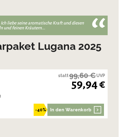
Ich liebe seine aromatische Kraft und diesen
n und feinen Kräutern...
parpaket Lugana 2025
99,60 €
statt
UVP
59,94 €
g
In den Warenkorb
-40%