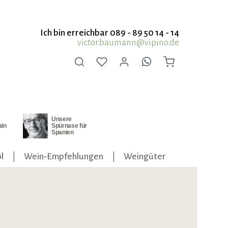
Ich bin erreichbar 089 - 89 50 14 - 14
victor.baumann@vipino.de
Unsere
ain
Spürnase für
Spanien
l
Wein-Empfehlungen
Weingüter