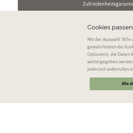
Zufriedenheitsgaranti
Zahlungsarten
Cookies passe
Cookie-Einstellungen
Mit der Auswahl "Alle 
Bio-Zertifizierung
gewährleisten die Fun
VERTRAG WIDERRUFE
Optionen), die Daten 
weitergegeben werden,
jederzeit widerrufen o
Alle 
© 2026 VIPINO - Wein für Freunde