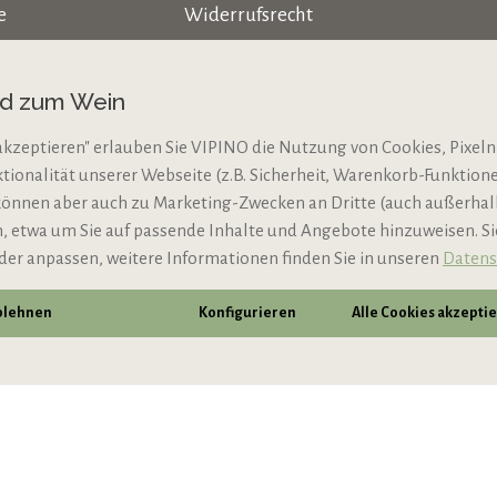
e
Widerrufsrecht
Datenschutz
nd zum Wein
AGB
akzeptieren" erlauben Sie VIPINO die Nutzung von Cookies, Pixeln
Impressum
ktionalität unserer Webseite (z.B. Sicherheit, Warenkorb-Funktio
N
Jugendschutz
können aber auch zu Marketing-Zwecken an Dritte (auch außerha
 etwa um Sie auf passende Inhalte und Angebote hinzuweisen. S
der anpassen, weitere Informationen finden Sie in unseren
Datens
ablehnen
Konfigurieren
Alle Cookies akzepti
* Alle Preise inkl. gesetzl. Mehrwertsteuer zzgl.
Vers