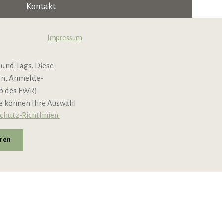
Kontakt
Jobs & Karriere
Impressum
B2B
 und Tags. Diese
Newsletter
nen, Anmelde-
lb des EWR)
ie können Ihre Auswahl
chutz-Richtlinien.
eren
andkosten