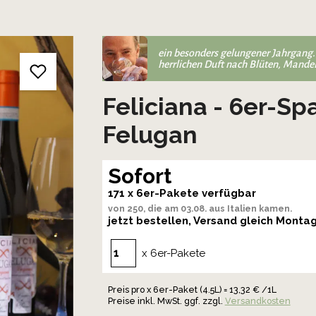
ein besonders gelungener Jahrgang. 
herrlichen Duft nach Blüten, Mandel
Feliciana - 6er-S
Felugan
Sofort
171 x 6er-Pakete verfügbar
von 250, die am 03.08. aus Italien kamen.
jetzt bestellen, Versand gleich Monta
x 6er-Pakete
Preis pro x 6er-Paket (4.5L) = 13,32 € /1L
Preise inkl. MwSt. ggf. zzgl.
Versandkosten