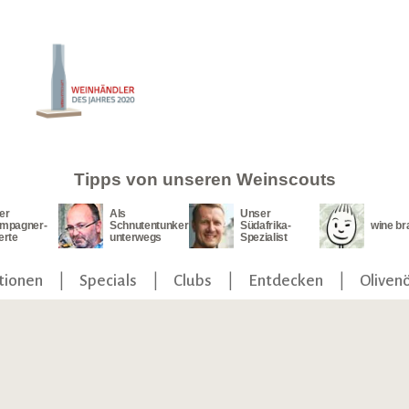
Tipps von unseren Weinscouts
er
Als
Unser
mpagner-
Schnutentunker
Südafrika-
wine br
erte
unterwegs
Spezialist
tionen
Specials
Clubs
Entdecken
Olivenö