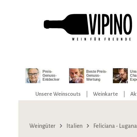
ngen
Zur Hauptnavigation springen
Preis-
Beste Preis-
Uns
Genuss-
Genuss-
Cha
Entdecker
Wertung
Exp
Unsere Weinscouts
Weinkarte
Ak
Weingüter
Italien
Feliciana - Lugana