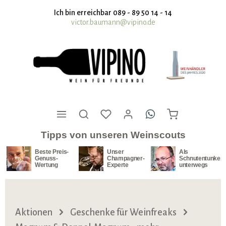
nhalt springen
Ich bin erreichbar 089 - 89 50 14 - 14
victor.baumann@vipino.de
Tipps von unseren Weinscouts
Beste Preis-
Unser
Als
Genuss-
Champagner-
Schnutentunker
Wertung
Experte
unterwegs
Aktionen
Geschenke für Weinfreaks