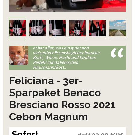
er hat alles, was ein guter und
vielseitiger Essensbegleiter braucht:
Kraft, Würze, Frucht und Struktur.
Perfekt zur italienischen
Hausmannskost...
Feliciana - 3er-
Sparpaket Benaco
Bresciano Rosso 2021
Cebon Magnum
Sofort
132,00 €
statt
UVP